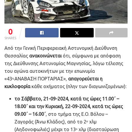
0
SHARES
Από την Γενική Περιφερειακή Αστυνομική Διεύθυνση
Θεσσαλίας
ανακοινώνεται
ότι, σύμφωνα με απόφαση
της Διεύθυνσης Αστυνομίας Μαγνησίας, λόγω τέλεσης
του αγώνα αυτοκινήτων με την επωνυμία
«43
ΑΝΑΒΑΣΗ ΠΟΡΤΑΡΙΑΣ»,
απαγορεύεται η
η
κυκλοφορία
κάθε οχήματος (πλην των διαγωνιζομένων):
το Σάββατο, 21-09-2024, κατά τις ώρες 11.00΄ –
18.00΄ και την Κυριακή, 22-09-2024, κατά τις ώρες
09.00΄ – 16.00΄
, στο τμήμα της Ε.Ο. Βόλου –
Ζαγοράς (Άνω Κλάδος), από το 2
χλμ
ο
(Αηδονοφωλιές) μέχρι το 13
χλμ (διασταύρωση
ο