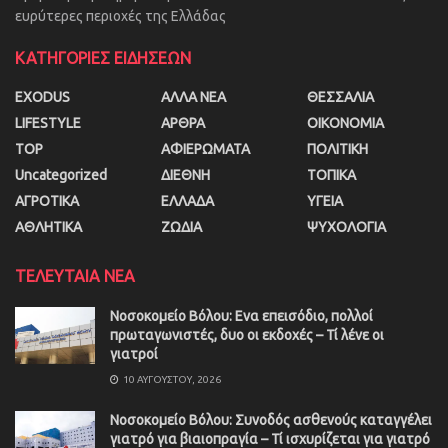
ευρύτερες περιοχές της Ελλάδας
ΚΑΤΗΓΟΡΙΕΣ ΕΙΔΗΣΕΩΝ
EXODUS
ΑΛΛΑ ΝΕΑ
ΘΕΣΣΑΛΙΑ
LIFESTYLE
ΑΡΘΡΑ
ΟΙΚΟΝΟΜΙΑ
TOP
ΑΦΙΕΡΩΜΑΤΑ
ΠΟΛΙΤΙΚΗ
Uncategorized
ΔΙΕΘΝΗ
ΤΟΠΙΚΑ
ΑΓΡΟΤΙΚΑ
ΕΛΛΑΔΑ
ΥΓΕΙΑ
ΑΘΛΗΤΙΚΑ
ΖΩΔΙΑ
ΨΥΧΟΛΟΓΙΑ
ΤΕΛΕΥΤΑΙΑ ΝΕΑ
Νοσοκομείο Βόλου: Ενα επεισόδιο, πολλοί
πρωταγωνιστές, δυο οι εκδοχές – Τί λένε οι
γιατροί
10 ΑΥΓΟΎΣΤΟΥ, 2026
Νοσοκομείο Βόλου: Συνοδός ασθενούς καταγγέλει
γιατρό για βιαιοπραγία – Τί ισχυρίζεται για γιατρό