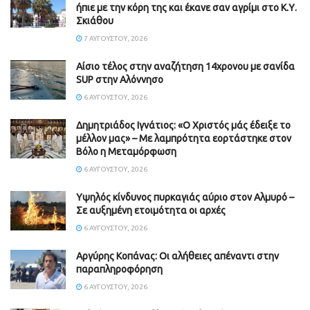
ήπιε με την κόρη της και έκανε σαν αγρίμι στο Κ.Υ.
Σκιάθου
7 ΑΥΓΟΎΣΤΟΥ, 2026
Αίσιο τέλος στην αναζήτηση 14χρονου με σανίδα
SUP στην Αλόννησο
6 ΑΥΓΟΎΣΤΟΥ, 2026
Δημητριάδος Ιγνάτιος: «Ο Χριστός μάς έδειξε το
μέλλον μας» – Με λαμπρότητα εορτάστηκε στον
Βόλο η Μεταμόρφωση
6 ΑΥΓΟΎΣΤΟΥ, 2026
Υψηλός κίνδυνος πυρκαγιάς αύριο στον Αλμυρό –
Σε αυξημένη ετοιμότητα οι αρχές
6 ΑΥΓΟΎΣΤΟΥ, 2026
Aργύρης Κοπάνας: Οι αλήθειες απέναντι στην
παραπληροφόρηση
6 ΑΥΓΟΎΣΤΟΥ, 2026