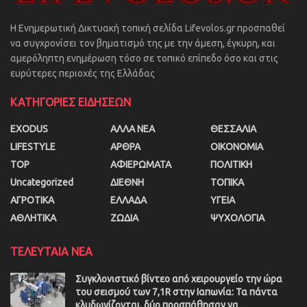
Η Ενημερωτική Δικτυακή τοπική σελίδα Lifevolos.gr προσπαθεί
να συγχρονίσει τον βηματισμό της με την άμεση, έγκυρη, και
αμερόληπτη ενημέρωση τόσο σε τοπικό επίπεδο όσο και στις
ευρύτερες περιοχές της Ελλάδας
ΚΑΤΗΓΟΡΙΕΣ ΕΙΔΗΣΕΩΝ
EXODUS
ΑΛΛΑ ΝΕΑ
ΘΕΣΣΑΛΙΑ
LIFESTYLE
ΑΡΘΡΑ
ΟΙΚΟΝΟΜΙΑ
TOP
ΑΦΙΕΡΩΜΑΤΑ
ΠΟΛΙΤΙΚΗ
Uncategorized
ΔΙΕΘΝΗ
ΤΟΠΙΚΑ
ΑΓΡΟΤΙΚΑ
ΕΛΛΑΔΑ
ΥΓΕΙΑ
ΑΘΛΗΤΙΚΑ
ΖΩΔΙΑ
ΨΥΧΟΛΟΓΙΑ
ΤΕΛΕΥΤΑΙΑ ΝΕΑ
Συγκλονιστικό βίντεο από χειρουργείο την ώρα
του σεισμού των 7,1R στην Ιαπωνία: Τα πάντα
κλυδωνίζονται, δύο προσπάθησαν να