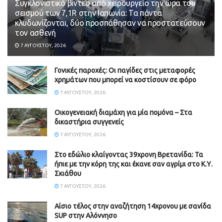
Συγκλονιστικό βίντεο από χειρουργείο την ώρα του
σεισμού των 7,1R στην Ιαπωνία: Τα πάντα
κλυδωνίζονται, δύο προσπάθησαν να προστατεύσουν
τον ασθενή
7 ΑΥΓΟΎΣΤΟΥ, 2026
Γονικές παροχές: Οι παγίδες στις μεταφορές
χρημάτων που μπορεί να κοστίσουν σε φόρο
7 ΑΥΓΟΎΣΤΟΥ, 2026
Οικογενειακή διαμάχη για μία πομόνα – Στα
δικαστήρια συγγενείς
7 ΑΥΓΟΎΣΤΟΥ, 2026
Στο εδώλιο κλαίγοντας 39χρονη Βρετανίδα: Τα
ήπιε με την κόρη της και έκανε σαν αγρίμι στο Κ.Υ.
Σκιάθου
7 ΑΥΓΟΎΣΤΟΥ, 2026
Αίσιο τέλος στην αναζήτηση 14χρονου με σανίδα
SUP στην Αλόννησο