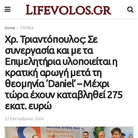
Home
ΤΟΠΙΚΑ
Χρ. Τριαντόπουλος: Σε
συνεργασία και με τα
Επιμελητήρια υλοποιείται η
κρατική αρωγή μετά τη
θεομηνία ‘Daniel’ – Μέχρι
τώρα έχουν καταβληθεί 275
εκατ. ευρώ
23 Σεπτεμβρίου, 2024