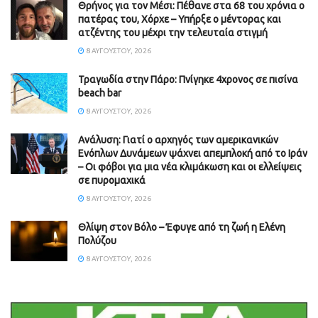
Θρήνος για τον Μέσι: Πέθανε στα 68 του χρόνια ο
πατέρας του, Χόρχε – Υπήρξε ο μέντορας και
ατζέντης του μέχρι την τελευταία στιγμή
8 ΑΥΓΟΎΣΤΟΥ, 2026
Τραγωδία στην Πάρο: Πνίγηκε 4χρονος σε πισίνα
beach bar
8 ΑΥΓΟΎΣΤΟΥ, 2026
Ανάλυση: Γιατί ο αρχηγός των αμερικανικών
Ενόπλων Δυνάμεων ψάχνει απεμπλοκή από το Ιράν
– Οι φόβοι για μια νέα κλιμάκωση και οι ελλείψεις
σε πυρομαχικά
8 ΑΥΓΟΎΣΤΟΥ, 2026
Θλίψη στον Βόλο – Έφυγε από τη ζωή η Ελένη
Πολύζου
8 ΑΥΓΟΎΣΤΟΥ, 2026