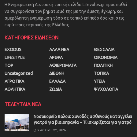
Η Ενημερωτική Δικτυακή τοπική σελίδα Lifevolos.gr προσπαθεί
να συγχρονίσει τον βηματισμό της με την άμεση, έγκυρη, και
αμερόληπτη ενημέρωση τόσο σε τοπικό επίπεδο όσο και στις
ευρύτερες περιοχές της Ελλάδας
ΚΑΤΗΓΟΡΙΕΣ ΕΙΔΗΣΕΩΝ
EXODUS
ΑΛΛΑ ΝΕΑ
ΘΕΣΣΑΛΙΑ
LIFESTYLE
ΑΡΘΡΑ
ΟΙΚΟΝΟΜΙΑ
TOP
ΑΦΙΕΡΩΜΑΤΑ
ΠΟΛΙΤΙΚΗ
Uncategorized
ΔΙΕΘΝΗ
ΤΟΠΙΚΑ
ΑΓΡΟΤΙΚΑ
ΕΛΛΑΔΑ
ΥΓΕΙΑ
ΑΘΛΗΤΙΚΑ
ΖΩΔΙΑ
ΨΥΧΟΛΟΓΙΑ
ΤΕΛΕΥΤΑΙΑ ΝΕΑ
Νοσοκομείο Βόλου: Συνοδός ασθενούς καταγγέλει
γιατρό για βιαιοπραγία – Τί ισχυρίζεται για γιατρό
9 ΑΥΓΟΎΣΤΟΥ, 2026