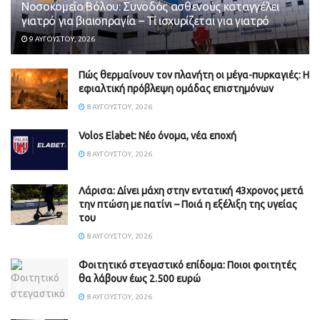
Νοσοκομείο Βόλου: Συνοδός ασθενούς καταγγέλει
γιατρό για βιαιοπραγία – Τί ισχυρίζεται για γιατρό
9 ΑΥΓΟΎΣΤΟΥ, 2026
Πώς θερμαίνουν τον πλανήτη οι μέγα-πυρκαγιές: Η
εφιαλτική πρόβλεψη ομάδας επιστημόνων
8 ΑΥΓΟΎΣΤΟΥ, 2026
Volos Elabet: Νέο όνομα, νέα εποχή
8 ΑΥΓΟΎΣΤΟΥ, 2026
Λάρισα: Δίνει μάχη στην εντατική 43χρονος μετά
την πτώση με πατίνι – Ποιά η εξέλιξη της υγείας
του
8 ΑΥΓΟΎΣΤΟΥ, 2026
Φοιτητικό στεγαστικό επίδομα: Ποιοι φοιτητές
θα λάβουν έως 2.500 ευρώ
8 ΑΥΓΟΎΣΤΟΥ, 2026