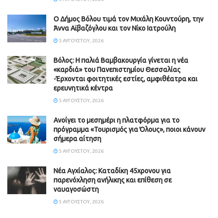
Ο Δήμος Βόλου τιμά τον Μιχάλη Κουντούρη, την
Άννα Αϊβαζόγλου και τον Νίκο Ιατρούλη
5 ΑΥΓΟΎΣΤΟΥ, 2026
Βόλος: Η παλιά Βαμβακουργία γίνεται η νέα
«καρδιά» του Πανεπιστημίου Θεσσαλίας
-Έρχονται φοιτητικές εστίες, αμφιθέατρα και
ερευνητικά κέντρα
5 ΑΥΓΟΎΣΤΟΥ, 2026
Ανοίγει το μεσημέρι η πλατφόρμα για το
πρόγραμμα «Τουρισμός για Όλους», ποιοι κάνουν
σήμερα αίτηση
5 ΑΥΓΟΎΣΤΟΥ, 2026
Νέα Αγχίαλος: Καταδίκη 45χρονου για
παρενόχληση ανήλικης και επίθεση σε
ναυαγοσώστη
5 ΑΥΓΟΎΣΤΟΥ, 2026