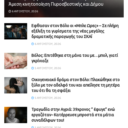
Άμεση κινητοποίηση Πυροσβεστικής και Δήμου
6 ΑΥΓΟΎΣΤΟΥ, 2026
Εφθασαν στον Βόλο οι «Μπλε Ωρες» – Σε πλήρη
εξέλιξη τα γυρίσματα της νέας μεγάλης
δραματικής παραγωγής του ΣΚΑΪ
6 ΑΥΓΟΎΣΤΟΥ, 2026
Βόλος: Επιτέθηκε στη μάνα του με…μπολ, γιατί
γκρίνιαζε
5 ΑΥΓΟΎΣΤΟΥ, 2026
Οικογενειακό δράμα στον Βόλο: Πλακώθηκε στο
ξύλο με τον αδελφό του και απείλησε τη μητέρα
του ότι θα τη σφάξει
5 ΑΥΓΟΎΣΤΟΥ, 2026
Τραγωδία στην Αγριά: 39χρονος ” έφυγε” ενώ
εργαζόταν– Κατέρρευσε μπροστά στα μάτια
συναδέλφων του!
5 ΑΥΓΟΎΣΤΟΥ, 2026