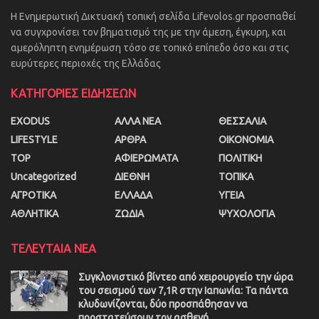
Η Ενημερωτική Δικτυακή τοπική σελίδα Lifevolos.gr προσπαθεί
να συγχρονίσει τον βηματισμό της με την άμεση, έγκυρη, και
αμερόληπτη ενημέρωση τόσο σε τοπικό επίπεδο όσο και στις
ευρύτερες περιοχές της Ελλάδας
ΚΑΤΗΓΟΡΙΕΣ ΕΙΔΗΣΕΩΝ
EXODUS
ΑΛΛΑ ΝΕΑ
ΘΕΣΣΑΛΙΑ
LIFESTYLE
ΑΡΘΡΑ
ΟΙΚΟΝΟΜΙΑ
TOP
ΑΦΙΕΡΩΜΑΤΑ
ΠΟΛΙΤΙΚΗ
Uncategorized
ΔΙΕΘΝΗ
ΤΟΠΙΚΑ
ΑΓΡΟΤΙΚΑ
ΕΛΛΑΔΑ
ΥΓΕΙΑ
ΑΘΛΗΤΙΚΑ
ΖΩΔΙΑ
ΨΥΧΟΛΟΓΙΑ
ΤΕΛΕΥΤΑΙΑ ΝΕΑ
Συγκλονιστικό βίντεο από χειρουργείο την ώρα
του σεισμού των 7,1R στην Ιαπωνία: Τα πάντα
κλυδωνίζονται, δύο προσπάθησαν να
προστατεύσουν τον ασθενή