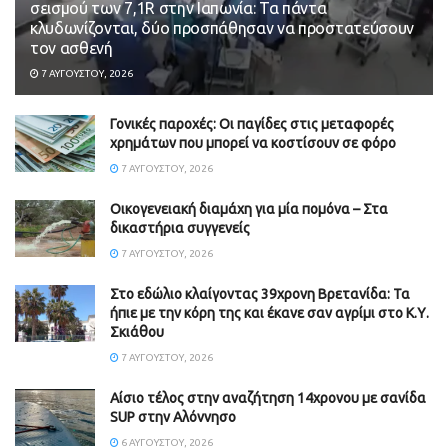
σεισμού των 7,1R στην Ιαπωνία: Τα πάντα
κλυδωνίζονται, δύο προσπάθησαν να προστατεύσουν
τον ασθενή
7 ΑΥΓΟΎΣΤΟΥ, 2026
Γονικές παροχές: Οι παγίδες στις μεταφορές
χρημάτων που μπορεί να κοστίσουν σε φόρο
7 ΑΥΓΟΎΣΤΟΥ, 2026
Οικογενειακή διαμάχη για μία πομόνα – Στα
δικαστήρια συγγενείς
7 ΑΥΓΟΎΣΤΟΥ, 2026
Στο εδώλιο κλαίγοντας 39χρονη Βρετανίδα: Τα
ήπιε με την κόρη της και έκανε σαν αγρίμι στο Κ.Υ.
Σκιάθου
7 ΑΥΓΟΎΣΤΟΥ, 2026
Αίσιο τέλος στην αναζήτηση 14χρονου με σανίδα
SUP στην Αλόννησο
6 ΑΥΓΟΎΣΤΟΥ, 2026