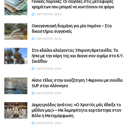
Γονικές παροχές: Οι παγίδες στις μεταφορές
χρημάτων που μπορεί να κοστίσουν σε φόρο
7 ΑΥΓΟΎΣΤΟΥ, 2026
Οικογενειακή διαμάχη για μία πομόνα – Στα
δικαστήρια συγγενείς
7 ΑΥΓΟΎΣΤΟΥ, 2026
Στο εδώλιο κλαίγοντας 39χρονη Βρετανίδα: Τα
ήπιε με την κόρη της και έκανε σαν αγρίμι στο Κ.Υ.
Σκιάθου
7 ΑΥΓΟΎΣΤΟΥ, 2026
Αίσιο τέλος στην αναζήτηση 14χρονου με σανίδα
SUP στην Αλόννησο
6 ΑΥΓΟΎΣΤΟΥ, 2026
Δημητριάδος Ιγνάτιος: «Ο Χριστός μάς έδειξε το
μέλλον μας» – Με λαμπρότητα εορτάστηκε στον
Βόλο η Μεταμόρφωση
6 ΑΥΓΟΎΣΤΟΥ, 2026