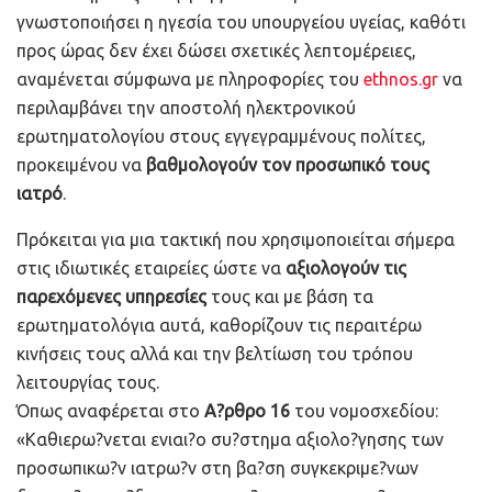
γνωστοποιήσει η ηγεσία του υπουργείου υγείας, καθότι
προς ώρας δεν έχει δώσει σχετικές λεπτομέρειες,
αναμένεται σύμφωνα με πληροφορίες του
ethnos.gr
να
περιλαμβάνει την αποστολή ηλεκτρονικού
ερωτηματολογίου στους εγγεγραμμένους πολίτες,
προκειμένου να
βαθμολογούν τον προσωπικό τους
ιατρό
.
Πρόκειται για μια τακτική που χρησιμοποιείται σήμερα
στις ιδιωτικές εταιρείες ώστε να
αξιολογούν τις
παρεχόμενες υπηρεσίες
τους και με βάση τα
ερωτηματολόγια αυτά, καθορίζουν τις περαιτέρω
κινήσεις τους αλλά και την βελτίωση του τρόπου
λειτουργίας τους.
Όπως αναφέρεται στο
Α?ρθρο 16
του νομοσχεδίου:
«Καθιερω?νεται ενιαι?ο συ?στημα αξιολο?γησης των
προσωπικω?ν ιατρω?ν στη βα?ση συγκεκριμε?νων