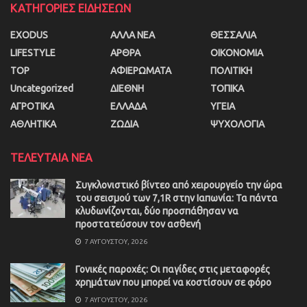
ΚΑΤΗΓΟΡΙΕΣ ΕΙΔΗΣΕΩΝ
EXODUS
ΑΛΛΑ ΝΕΑ
ΘΕΣΣΑΛΙΑ
LIFESTYLE
ΑΡΘΡΑ
ΟΙΚΟΝΟΜΙΑ
TOP
ΑΦΙΕΡΩΜΑΤΑ
ΠΟΛΙΤΙΚΗ
Uncategorized
ΔΙΕΘΝΗ
ΤΟΠΙΚΑ
ΑΓΡΟΤΙΚΑ
ΕΛΛΑΔΑ
ΥΓΕΙΑ
ΑΘΛΗΤΙΚΑ
ΖΩΔΙΑ
ΨΥΧΟΛΟΓΙΑ
ΤΕΛΕΥΤΑΙΑ ΝΕΑ
Συγκλονιστικό βίντεο από χειρουργείο την ώρα
του σεισμού των 7,1R στην Ιαπωνία: Τα πάντα
κλυδωνίζονται, δύο προσπάθησαν να
προστατεύσουν τον ασθενή
7 ΑΥΓΟΎΣΤΟΥ, 2026
Γονικές παροχές: Οι παγίδες στις μεταφορές
χρημάτων που μπορεί να κοστίσουν σε φόρο
7 ΑΥΓΟΎΣΤΟΥ, 2026