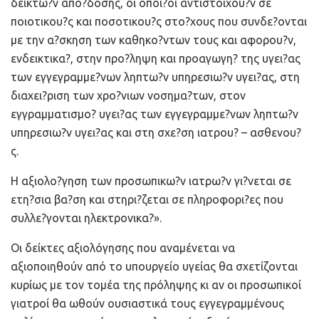
δεικτω?ν απο?δοσης, οι οποι?οι αντιστοιχου?ν σε
ποιοτικου?ς και ποσοτικου?ς στο?χους που συνδε?ονται
με την α?σκηση των καθηκο?ντων τους και αφορου?ν,
ενδεικτικα?, στην προ?ληψη και προαγωγη? της υγει?ας
των εγγεγραμμε?νων ληπτω?ν υπηρεσιω?ν υγει?ας, στη
διαχει?ριση των χρο?νιων νοσημα?των, στον
εγγραμματισμο? υγει?ας των εγγεγραμμε?νων ληπτω?ν
υπηρεσιω?ν υγει?ας και στη σχε?ση ιατρου? – ασθενου?
ς.
Η αξιολο?γηση των προσωπικω?ν ιατρω?ν γι?νεται σε
ετη?σια βα?ση και στηρι?ζεται σε πληροφορι?ες που
συλλε?γονται ηλεκτρονικα?».
Οι δείκτες αξιολόγησης που αναμένεται να
αξιοποιηθούν από το υπουργείο υγείας θα σχετίζονται
κυρίως με τον τομέα της πρόληψης κι αν οι προσωπικοί
γιατροί θα ωθούν ουσιαστικά τους εγγεγραμμένους