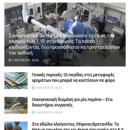
Συγκλονιστικό βίντεο από χειρουργείο την ώρα του
σεισμού των 7,1R στην Ιαπωνία: Τα πάντα
κλυδωνίζονται, δύο προσπάθησαν να προστατεύσουν
τον ασθενή
7 ΑΥΓΟΎΣΤΟΥ, 2026
Γονικές παροχές: Οι παγίδες στις μεταφορές
χρημάτων που μπορεί να κοστίσουν σε φόρο
7 ΑΥΓΟΎΣΤΟΥ, 2026
Οικογενειακή διαμάχη για μία πομόνα – Στα
δικαστήρια συγγενείς
7 ΑΥΓΟΎΣΤΟΥ, 2026
Στο εδώλιο κλαίγοντας 39χρονη Βρετανίδα: Τα
ήπιε με την κόρη της και έκανε σαν αγρίμι στο Κ.Υ.