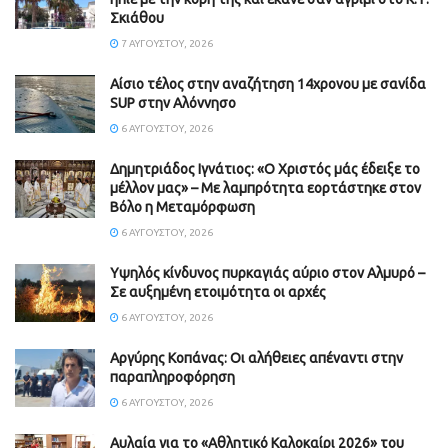
Σκιάθου
7 ΑΥΓΟΎΣΤΟΥ, 2026
Αίσιο τέλος στην αναζήτηση 14χρονου με σανίδα
SUP στην Αλόννησο
6 ΑΥΓΟΎΣΤΟΥ, 2026
Δημητριάδος Ιγνάτιος: «Ο Χριστός μάς έδειξε το
μέλλον μας» – Με λαμπρότητα εορτάστηκε στον
Βόλο η Μεταμόρφωση
6 ΑΥΓΟΎΣΤΟΥ, 2026
Υψηλός κίνδυνος πυρκαγιάς αύριο στον Αλμυρό –
Σε αυξημένη ετοιμότητα οι αρχές
6 ΑΥΓΟΎΣΤΟΥ, 2026
Aργύρης Κοπάνας: Οι αλήθειες απέναντι στην
παραπληροφόρηση
6 ΑΥΓΟΎΣΤΟΥ, 2026
Αυλαία για το «Αθλητικό Καλοκαίρι 2026» του