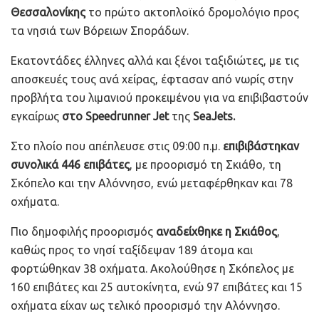
Θεσσαλονίκης
το πρώτο ακτοπλοϊκό δρομολόγιο προς
τα νησιά των Βόρειων Σποράδων.
Εκατοντάδες έλληνες αλλά και ξένοι ταξιδιώτες, με τις
αποσκευές τους ανά χείρας, έφτασαν από νωρίς στην
προβλήτα του λιμανιού προκειμένου για να επιβιβαστούν
εγκαίρως
στο Speedrunner Jet
της
SeaJets.
Στο πλοίο που απέπλευσε στις 09:00 π.μ.
επιβιβάστηκαν
συνολικά 446 επιβάτες
, με προορισμό τη Σκιάθο, τη
Σκόπελο και την Αλόννησο, ενώ μεταφέρθηκαν και 78
οχήματα.
Πιο δημοφιλής προορισμός
αναδείχθηκε η Σκιάθος
,
καθώς προς το νησί ταξίδεψαν 189 άτομα και
φορτώθηκαν 38 οχήματα. Ακολούθησε η Σκόπελος με
160 επιβάτες και 25 αυτοκίνητα, ενώ 97 επιβάτες και 15
οχήματα είχαν ως τελικό προορισμό την Αλόννησο.