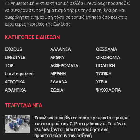
Η Ενημερωτική Δικτυακή τοπική σελίδα Lifevolos.gr προσπαθεί
να συγχρονίσει τον βηματισμό της με την άμεση, έγκυρη, και
αμερόληπτη ενημέρωση τόσο σε τοπικό επίπεδο όσο και στις
ευρύτερες περιοχές της Ελλάδας
ΚΑΤΗΓΟΡΙΕΣ ΕΙΔΗΣΕΩΝ
EXODUS
ΑΛΛΑ ΝΕΑ
ΘΕΣΣΑΛΙΑ
LIFESTYLE
ΑΡΘΡΑ
ΟΙΚΟΝΟΜΙΑ
TOP
ΑΦΙΕΡΩΜΑΤΑ
ΠΟΛΙΤΙΚΗ
Uncategorized
ΔΙΕΘΝΗ
ΤΟΠΙΚΑ
ΑΓΡΟΤΙΚΑ
ΕΛΛΑΔΑ
ΥΓΕΙΑ
ΑΘΛΗΤΙΚΑ
ΖΩΔΙΑ
ΨΥΧΟΛΟΓΙΑ
ΤΕΛΕΥΤΑΙΑ ΝΕΑ
Συγκλονιστικό βίντεο από χειρουργείο την ώρα
του σεισμού των 7,1R στην Ιαπωνία: Τα πάντα
κλυδωνίζονται, δύο προσπάθησαν να
προστατεύσουν τον ασθενή