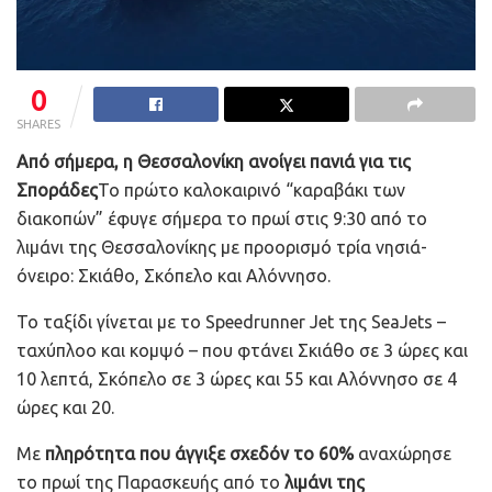
0
SHARES
Από σήμερα, η Θεσσαλονίκη ανοίγει πανιά για τις
Σποράδες
Το πρώτο καλοκαιρινό “καραβάκι των
διακοπών” έφυγε σήμερα το πρωί στις 9:30 από το
λιμάνι της Θεσσαλονίκης με προορισμό τρία νησιά-
όνειρο: Σκιάθο, Σκόπελο και Αλόννησο.
Το ταξίδι γίνεται με το Speedrunner Jet της SeaJets –
ταχύπλοο και κομψό – που φτάνει Σκιάθο σε 3 ώρες και
10 λεπτά, Σκόπελο σε 3 ώρες και 55 και Αλόννησο σε 4
ώρες και 20.
Με
πληρότητα που άγγιξε σχεδόν το 60%
αναχώρησε
το πρωί της Παρασκευής από το
λιμάνι της