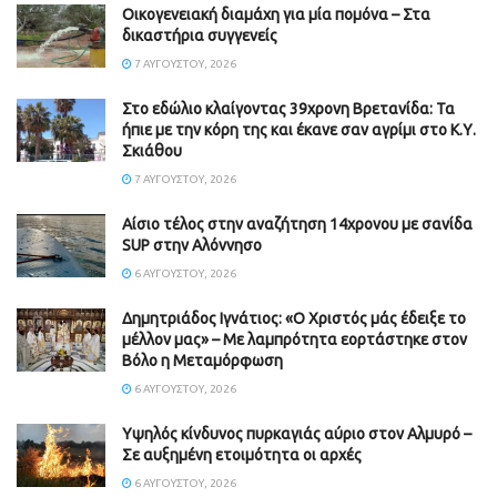
Οικογενειακή διαμάχη για μία πομόνα – Στα
δικαστήρια συγγενείς
7 ΑΥΓΟΎΣΤΟΥ, 2026
Στο εδώλιο κλαίγοντας 39χρονη Βρετανίδα: Τα
ήπιε με την κόρη της και έκανε σαν αγρίμι στο Κ.Υ.
Σκιάθου
7 ΑΥΓΟΎΣΤΟΥ, 2026
Αίσιο τέλος στην αναζήτηση 14χρονου με σανίδα
SUP στην Αλόννησο
6 ΑΥΓΟΎΣΤΟΥ, 2026
Δημητριάδος Ιγνάτιος: «Ο Χριστός μάς έδειξε το
μέλλον μας» – Με λαμπρότητα εορτάστηκε στον
Βόλο η Μεταμόρφωση
6 ΑΥΓΟΎΣΤΟΥ, 2026
Υψηλός κίνδυνος πυρκαγιάς αύριο στον Αλμυρό –
Σε αυξημένη ετοιμότητα οι αρχές
6 ΑΥΓΟΎΣΤΟΥ, 2026