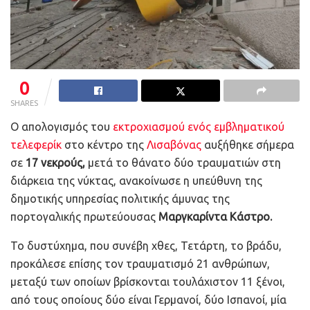
0
SHARES
Ο απολογισμός του
εκτροχιασμού ενός εμβληματικού
τελεφερίκ
στο κέντρο της
Λισαβόνας
αυξήθηκε σήμερα
σε
17 νεκρούς,
μετά το θάνατο δύο τραυματιών στη
διάρκεια της νύκτας, ανακοίνωσε η υπεύθυνη της
δημοτικής υπηρεσίας πολιτικής άμυνας της
πορτογαλικής πρωτεύουσας
Μαργκαρίντα Κάστρο.
Το δυστύχημα, που συνέβη χθες, Τετάρτη, το βράδυ,
προκάλεσε επίσης τον τραυματισμό 21 ανθρώπων,
μεταξύ των οποίων βρίσκονται τουλάχιστον 11 ξένοι,
από τους οποίους δύο είναι Γερμανοί, δύο Ισπανοί, μία