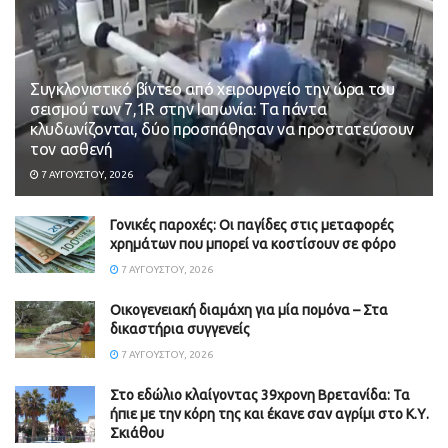
Συγκλονιστικό βίντεο από χειρουργείο την ώρα του
σεισμού των 7,1R στην Ιαπωνία: Τα πάντα
κλυδωνίζονται, δύο προσπάθησαν να προστατεύσουν
τον ασθενή
7 ΑΥΓΟΎΣΤΟΥ, 2026
Γονικές παροχές: Οι παγίδες στις μεταφορές
χρημάτων που μπορεί να κοστίσουν σε φόρο
7 ΑΥΓΟΎΣΤΟΥ, 2026
Οικογενειακή διαμάχη για μία πομόνα – Στα
δικαστήρια συγγενείς
7 ΑΥΓΟΎΣΤΟΥ, 2026
Στο εδώλιο κλαίγοντας 39χρονη Βρετανίδα: Τα
ήπιε με την κόρη της και έκανε σαν αγρίμι στο Κ.Υ.
Σκιάθου