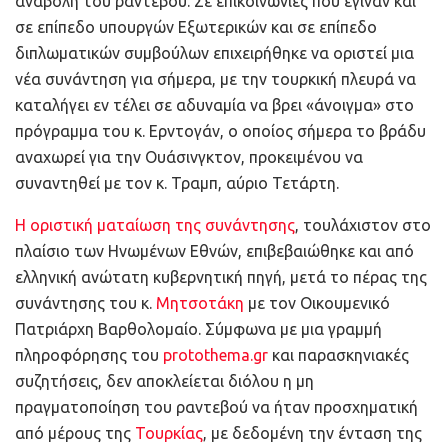
αναβολή του ραντεβού. Σε επικοινωνίες που έγιναν και
σε επίπεδο υπουργών Εξωτερικών και σε επίπεδο
διπλωματικών συμβούλων επιχειρήθηκε να οριστεί μια
νέα συνάντηση για σήμερα, με την τουρκική πλευρά να
καταλήγει εν τέλει σε αδυναμία να βρει «άνοιγμα» στο
πρόγραμμα του κ. Ερντογάν, ο οποίος σήμερα το βράδυ
αναχωρεί για την Ουάσινγκτον, προκειμένου να
συναντηθεί με τον κ. Τραμπ, αύριο Τετάρτη.
Η οριστική ματαίωση της συνάντησης
, τουλάχιστον στο
πλαίσιο των Ηνωμένων Εθνών, επιβεβαιώθηκε και από
ελληνική ανώτατη κυβερνητική πηγή, μετά το πέρας της
συνάντησης του κ.
Μητσοτάκη
με τον Οικουμενικό
Πατριάρχη Βαρθολομαίο. Σύμφωνα με μια γραμμή
πληροφόρησης του
protothema.gr
και παρασκηνιακές
συζητήσεις, δεν αποκλείεται διόλου η μη
πραγματοποίηση του ραντεβού να ήταν προσχηματική
από μέρους της
Τουρκίας
, με δεδομένη την ένταση της