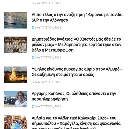
7 ΑΥΓΟΎΣΤΟΥ, 2026
Αίσιο τέλος στην αναζήτηση 14χρονου με σανίδα
SUP στην Αλόννησο
6 ΑΥΓΟΎΣΤΟΥ, 2026
Δημητριάδος Ιγνάτιος: «Ο Χριστός μάς έδειξε το
μέλλον μας» – Με λαμπρότητα εορτάστηκε στον
Βόλο η Μεταμόρφωση
6 ΑΥΓΟΎΣΤΟΥ, 2026
Υψηλός κίνδυνος πυρκαγιάς αύριο στον Αλμυρό –
Σε αυξημένη ετοιμότητα οι αρχές
6 ΑΥΓΟΎΣΤΟΥ, 2026
Aργύρης Κοπάνας: Οι αλήθειες απέναντι στην
παραπληροφόρηση
6 ΑΥΓΟΎΣΤΟΥ, 2026
Αυλαία για το «Αθλητικό Καλοκαίρι 2026» του
Δήμου Βόλου – Χαμόγελα, κίνηση και ψυχαγωγία
για τους μικρούς δημότες (εικόνες)