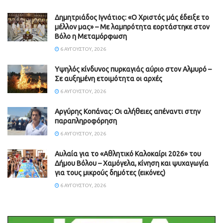
Δημητριάδος Ιγνάτιος: «Ο Χριστός μάς έδειξε το
μέλλον μας» – Με λαμπρότητα εορτάστηκε στον
Βόλο η Μεταμόρφωση
6 ΑΥΓΟΎΣΤΟΥ, 2026
Υψηλός κίνδυνος πυρκαγιάς αύριο στον Αλμυρό –
Σε αυξημένη ετοιμότητα οι αρχές
6 ΑΥΓΟΎΣΤΟΥ, 2026
Aργύρης Κοπάνας: Οι αλήθειες απέναντι στην
παραπληροφόρηση
6 ΑΥΓΟΎΣΤΟΥ, 2026
Αυλαία για το «Αθλητικό Καλοκαίρι 2026» του
Δήμου Βόλου – Χαμόγελα, κίνηση και ψυχαγωγία
για τους μικρούς δημότες (εικόνες)
6 ΑΥΓΟΎΣΤΟΥ, 2026