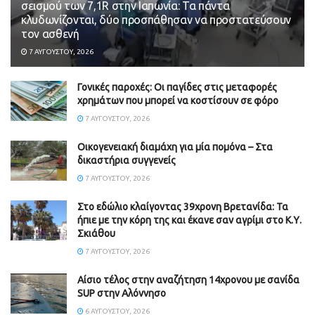
σεισμού των 7,1R στην Ιαπωνία: Τα πάντα
κλυδωνίζονται, δύο προσπάθησαν να προστατεύσουν
τον ασθενή
7 ΑΥΓΟΎΣΤΟΥ, 2026
Γονικές παροχές: Οι παγίδες στις μεταφορές
χρημάτων που μπορεί να κοστίσουν σε φόρο
7 ΑΥΓΟΎΣΤΟΥ, 2026
Οικογενειακή διαμάχη για μία πομόνα – Στα
δικαστήρια συγγενείς
7 ΑΥΓΟΎΣΤΟΥ, 2026
Στο εδώλιο κλαίγοντας 39χρονη Βρετανίδα: Τα
ήπιε με την κόρη της και έκανε σαν αγρίμι στο Κ.Υ.
Σκιάθου
7 ΑΥΓΟΎΣΤΟΥ, 2026
Αίσιο τέλος στην αναζήτηση 14χρονου με σανίδα
SUP στην Αλόννησο
6 ΑΥΓΟΎΣΤΟΥ, 2026