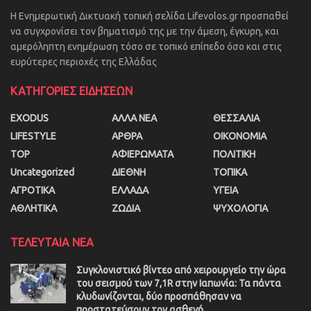
Η Ενημερωτική Δικτυακή τοπική σελίδα Lifevolos.gr προσπαθεί
να συγχρονίσει τον βηματισμό της με την άμεση, έγκυρη, και
αμερόληπτη ενημέρωση τόσο σε τοπικό επίπεδο όσο και στις
ευρύτερες περιοχές της Ελλάδας
ΚΑΤΗΓΟΡΙΕΣ ΕΙΔΗΣΕΩΝ
EXODUS
ΑΛΛΑ ΝΕΑ
ΘΕΣΣΑΛΙΑ
LIFESTYLE
ΑΡΘΡΑ
ΟΙΚΟΝΟΜΙΑ
TOP
ΑΦΙΕΡΩΜΑΤΑ
ΠΟΛΙΤΙΚΗ
Uncategorized
ΔΙΕΘΝΗ
ΤΟΠΙΚΑ
ΑΓΡΟΤΙΚΑ
ΕΛΛΑΔΑ
ΥΓΕΙΑ
ΑΘΛΗΤΙΚΑ
ΖΩΔΙΑ
ΨΥΧΟΛΟΓΙΑ
ΤΕΛΕΥΤΑΙΑ ΝΕΑ
Συγκλονιστικό βίντεο από χειρουργείο την ώρα
του σεισμού των 7,1R στην Ιαπωνία: Τα πάντα
κλυδωνίζονται, δύο προσπάθησαν να
προστατεύσουν τον ασθενή