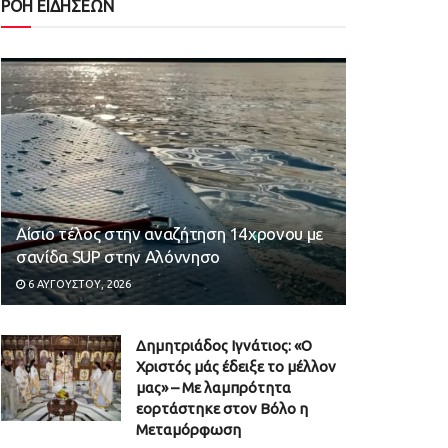
ΡΟΗ ΕΙΔΗΣΕΩΝ
Αίσιο τέλος στην αναζήτηση 14χρονου με
σανίδα SUP στην Αλόννησο
6 ΑΥΓΟΎΣΤΟΥ, 2026
Δημητριάδος Ιγνάτιος: «Ο
Χριστός μάς έδειξε το μέλλον
μας» – Με λαμπρότητα
εορτάστηκε στον Βόλο η
Μεταμόρφωση