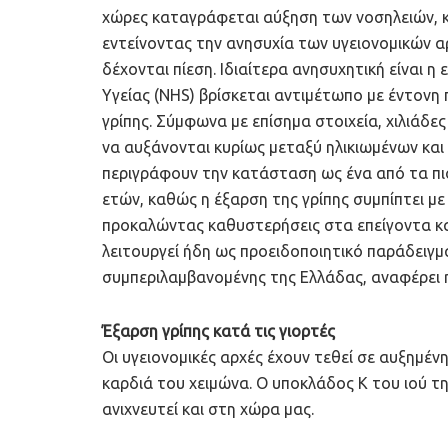
χώρες καταγράφεται αύξηση των νοσηλειών, κ
εντείνοντας την ανησυχία των υγειονομικών 
δέχονται πίεση. Ιδιαίτερα ανησυχητική είναι 
Υγείας (NHS) βρίσκεται αντιμέτωπο με έντον
γρίπης. Σύμφωνα με επίσημα στοιχεία, χιλιάδε
να αυξάνονται κυρίως μεταξύ ηλικιωμένων και
περιγράφουν την κατάσταση ως ένα από τα πι
ετών, καθώς η έξαρση της γρίπης συμπίπτει μ
προκαλώντας καθυστερήσεις στα επείγοντα και
λειτουργεί ήδη ως προειδοποιητικό παράδειγμα
συμπεριλαμβανομένης της Ελλάδας, αναφέρει 
Έξαρση γρίπης κατά τις γιορτές
Οι υγειονομικές αρχές έχουν τεθεί σε αυξημέ
καρδιά του χειμώνα. Ο υποκλάδος K του ιού τ
ανιχνευτεί και στη χώρα μας.