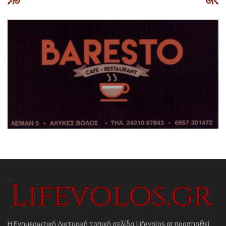
Η Ενημερωτική Δικτυακή τοπική σελίδα Lifevolos.gr προσπαθεί