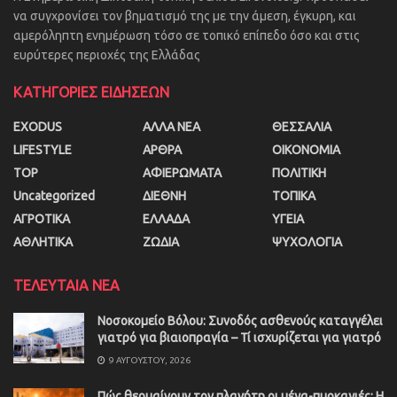
να συγχρονίσει τον βηματισμό της με την άμεση, έγκυρη, και
αμερόληπτη ενημέρωση τόσο σε τοπικό επίπεδο όσο και στις
ευρύτερες περιοχές της Ελλάδας
ΚΑΤΗΓΟΡΙΕΣ ΕΙΔΗΣΕΩΝ
EXODUS
ΑΛΛΑ ΝΕΑ
ΘΕΣΣΑΛΙΑ
LIFESTYLE
ΑΡΘΡΑ
ΟΙΚΟΝΟΜΙΑ
TOP
ΑΦΙΕΡΩΜΑΤΑ
ΠΟΛΙΤΙΚΗ
Uncategorized
ΔΙΕΘΝΗ
ΤΟΠΙΚΑ
ΑΓΡΟΤΙΚΑ
ΕΛΛΑΔΑ
ΥΓΕΙΑ
ΑΘΛΗΤΙΚΑ
ΖΩΔΙΑ
ΨΥΧΟΛΟΓΙΑ
ΤΕΛΕΥΤΑΙΑ ΝΕΑ
Νοσοκομείο Βόλου: Συνοδός ασθενούς καταγγέλει
γιατρό για βιαιοπραγία – Τί ισχυρίζεται για γιατρό
9 ΑΥΓΟΎΣΤΟΥ, 2026
Πώς θερμαίνουν τον πλανήτη οι μέγα-πυρκαγιές: Η