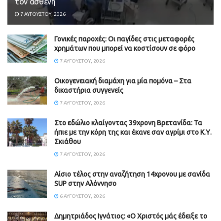
τον ασθενή
7 ΑΥΓΟΎΣΤΟΥ, 2026
Γονικές παροχές: Οι παγίδες στις μεταφορές
χρημάτων που μπορεί να κοστίσουν σε φόρο
7 ΑΥΓΟΎΣΤΟΥ, 2026
Οικογενειακή διαμάχη για μία πομόνα – Στα
δικαστήρια συγγενείς
7 ΑΥΓΟΎΣΤΟΥ, 2026
Στο εδώλιο κλαίγοντας 39χρονη Βρετανίδα: Τα
ήπιε με την κόρη της και έκανε σαν αγρίμι στο Κ.Υ.
Σκιάθου
7 ΑΥΓΟΎΣΤΟΥ, 2026
Αίσιο τέλος στην αναζήτηση 14χρονου με σανίδα
SUP στην Αλόννησο
6 ΑΥΓΟΎΣΤΟΥ, 2026
Δημητριάδος Ιγνάτιος: «Ο Χριστός μάς έδειξε το