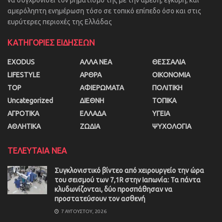
να συγχρονίσει τον βηματισμό της με την άμεση, έγκυρη, και
αμερόληπτη ενημέρωση τόσο σε τοπικό επίπεδο όσο και στις
ευρύτερες περιοχές της Ελλάδας
ΚΑΤΗΓΟΡΙΕΣ ΕΙΔΗΣΕΩΝ
EXODUS
ΑΛΛΑ ΝΕΑ
ΘΕΣΣΑΛΙΑ
LIFESTYLE
ΑΡΘΡΑ
ΟΙΚΟΝΟΜΙΑ
TOP
ΑΦΙΕΡΩΜΑΤΑ
ΠΟΛΙΤΙΚΗ
Uncategorized
ΔΙΕΘΝΗ
ΤΟΠΙΚΑ
ΑΓΡΟΤΙΚΑ
ΕΛΛΑΔΑ
ΥΓΕΙΑ
ΑΘΛΗΤΙΚΑ
ΖΩΔΙΑ
ΨΥΧΟΛΟΓΙΑ
ΤΕΛΕΥΤΑΙΑ ΝΕΑ
Συγκλονιστικό βίντεο από χειρουργείο την ώρα
του σεισμού των 7,1R στην Ιαπωνία: Τα πάντα
κλυδωνίζονται, δύο προσπάθησαν να
προστατεύσουν τον ασθενή
7 ΑΥΓΟΎΣΤΟΥ, 2026