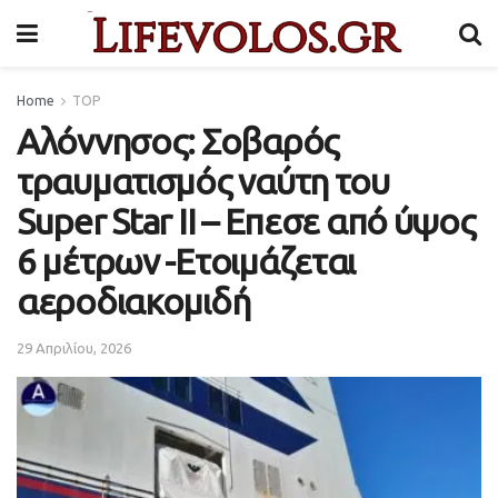
Home
TOP
Αλόννησος: Σοβαρός
τραυματισμός ναύτη του
Super Star II – Επεσε από ύψος
6 μέτρων -Ετοιμάζεται
αεροδιακομιδή
29 Απριλίου, 2026