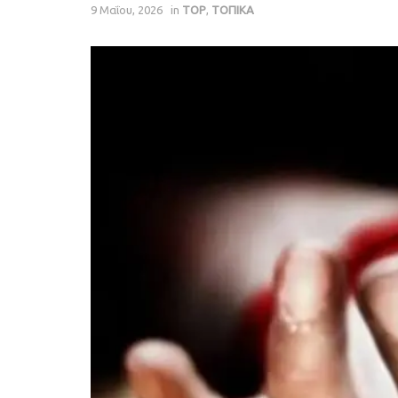
9 Μαΐου, 2026
in
TOP
,
ΤΟΠΙΚΑ