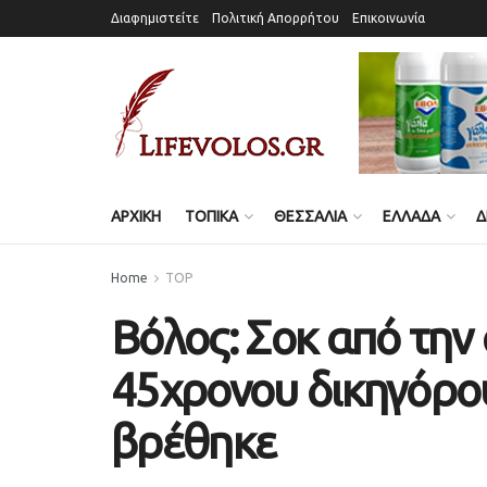
Διαφημιστείτε
Πολιτική Απορρήτου
Επικοινωνία
ΑΡΧΙΚΗ
ΤΟΠΙΚΑ
ΘΕΣΣΑΛΙΑ
ΕΛΛΑΔΑ
Δ
Home
TOP
Bόλος: Σοκ από την
45χρονου δικηγόρου
βρέθηκε