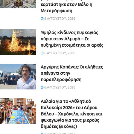
εορτάστηκε στον Βόλο η
Μεταμόρφωση
6 ΑΥΓΟΎΣΤΟΥ, 2026
Υψηλός κίνδυνος πυρκαγιάς
αύριο στον Αλμυρό – Σε
αυξημένη ετοιμότητα οι αρχές
6 ΑΥΓΟΎΣΤΟΥ, 2026
Aργύρης Κοπάνας: Οι αλήθειες
απέναντι στην
παραπληροφόρηση
6 ΑΥΓΟΎΣΤΟΥ, 2026
Αυλαία για το «Αθλητικό
Καλοκαίρι 2026» του Δήμου
Βόλου – Χαμόγελα, κίνηση και
ψυχαγωγία για τους μικρούς
δημότες (εικόνες)