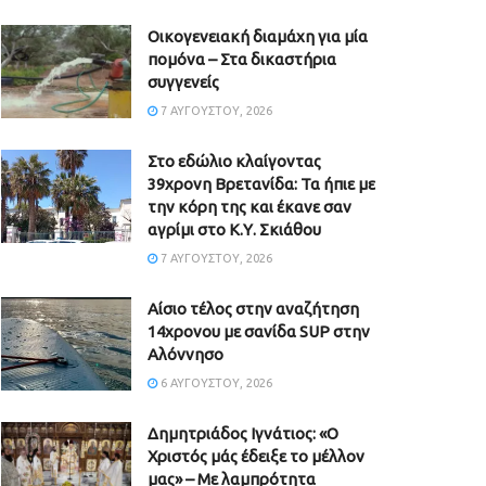
Οικογενειακή διαμάχη για μία
πομόνα – Στα δικαστήρια
συγγενείς
7 ΑΥΓΟΎΣΤΟΥ, 2026
Στο εδώλιο κλαίγοντας
39χρονη Βρετανίδα: Τα ήπιε με
την κόρη της και έκανε σαν
αγρίμι στο Κ.Υ. Σκιάθου
7 ΑΥΓΟΎΣΤΟΥ, 2026
Αίσιο τέλος στην αναζήτηση
14χρονου με σανίδα SUP στην
Αλόννησο
6 ΑΥΓΟΎΣΤΟΥ, 2026
Δημητριάδος Ιγνάτιος: «Ο
Χριστός μάς έδειξε το μέλλον
μας» – Με λαμπρότητα