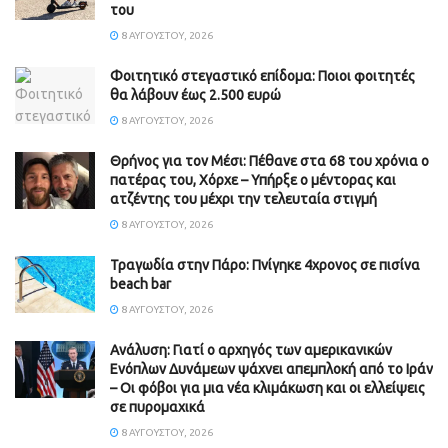
του
8 ΑΥΓΟΎΣΤΟΥ, 2026
Φοιτητικό στεγαστικό επίδομα: Ποιοι φοιτητές
θα λάβουν έως 2.500 ευρώ
8 ΑΥΓΟΎΣΤΟΥ, 2026
Θρήνος για τον Μέσι: Πέθανε στα 68 του χρόνια ο
πατέρας του, Χόρχε – Υπήρξε ο μέντορας και
ατζέντης του μέχρι την τελευταία στιγμή
8 ΑΥΓΟΎΣΤΟΥ, 2026
Τραγωδία στην Πάρο: Πνίγηκε 4χρονος σε πισίνα
beach bar
8 ΑΥΓΟΎΣΤΟΥ, 2026
Ανάλυση: Γιατί ο αρχηγός των αμερικανικών
Ενόπλων Δυνάμεων ψάχνει απεμπλοκή από το Ιράν
– Οι φόβοι για μια νέα κλιμάκωση και οι ελλείψεις
σε πυρομαχικά
8 ΑΥΓΟΎΣΤΟΥ, 2026