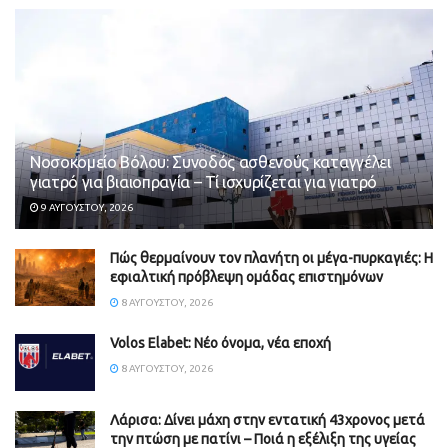
Νοσοκομείο Βόλου: Συνοδός ασθενούς καταγγέλει
γιατρό για βιαιοπραγία – Τί ισχυρίζεται για γιατρό
9 ΑΥΓΟΎΣΤΟΥ, 2026
Πώς θερμαίνουν τον πλανήτη οι μέγα-πυρκαγιές: Η
εφιαλτική πρόβλεψη ομάδας επιστημόνων
8 ΑΥΓΟΎΣΤΟΥ, 2026
Volos Elabet: Νέο όνομα, νέα εποχή
8 ΑΥΓΟΎΣΤΟΥ, 2026
Λάρισα: Δίνει μάχη στην εντατική 43χρονος μετά
την πτώση με πατίνι – Ποιά η εξέλιξη της υγείας