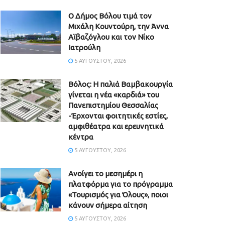
Ο Δήμος Βόλου τιμά τον
Μιχάλη Κουντούρη, την Άννα
Αϊβαζόγλου και τον Νίκο
Ιατρούλη
5 ΑΥΓΟΎΣΤΟΥ, 2026
Βόλος: Η παλιά Βαμβακουργία
γίνεται η νέα «καρδιά» του
Πανεπιστημίου Θεσσαλίας
-Έρχονται φοιτητικές εστίες,
αμφιθέατρα και ερευνητικά
κέντρα
5 ΑΥΓΟΎΣΤΟΥ, 2026
Ανοίγει το μεσημέρι η
πλατφόρμα για το πρόγραμμα
«Τουρισμός για Όλους», ποιοι
κάνουν σήμερα αίτηση
5 ΑΥΓΟΎΣΤΟΥ, 2026