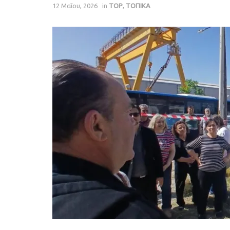
12 Μαΐου, 2026
in
TOP
,
ΤΟΠΙΚΑ