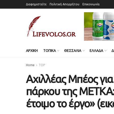
Διαφημιστείτε
Πολιτική Απορρήτου
Επικοινωνία
ΑΡΧΙΚΗ
ΤΟΠΙΚΑ
ΘΕΣΣΑΛΙΑ
ΕΛΛΑΔΑ
Δ
Home
TOP
Αχιλλέας Μπέος γι
πάρκου της ΜΕΤΚΑ:
έτοιμο το έργο» (εικ