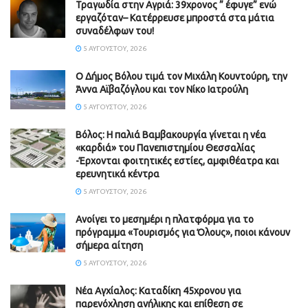
Τραγωδία στην Αγριά: 39χρονος ” έφυγε” ενώ
εργαζόταν– Κατέρρευσε μπροστά στα μάτια
συναδέλφων του!
5 ΑΥΓΟΎΣΤΟΥ, 2026
Ο Δήμος Βόλου τιμά τον Μιχάλη Κουντούρη, την
Άννα Αϊβαζόγλου και τον Νίκο Ιατρούλη
5 ΑΥΓΟΎΣΤΟΥ, 2026
Βόλος: Η παλιά Βαμβακουργία γίνεται η νέα
«καρδιά» του Πανεπιστημίου Θεσσαλίας
-Έρχονται φοιτητικές εστίες, αμφιθέατρα και
ερευνητικά κέντρα
5 ΑΥΓΟΎΣΤΟΥ, 2026
Ανοίγει το μεσημέρι η πλατφόρμα για το
πρόγραμμα «Τουρισμός για Όλους», ποιοι κάνουν
σήμερα αίτηση
5 ΑΥΓΟΎΣΤΟΥ, 2026
Νέα Αγχίαλος: Καταδίκη 45χρονου για
παρενόχληση ανήλικης και επίθεση σε