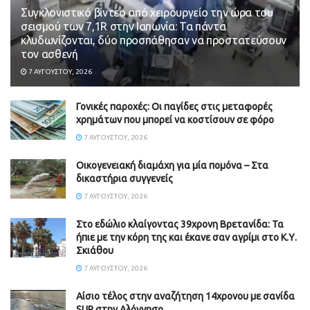
Συγκλονιστικό βίντεο από χειρουργείο την ώρα του
σεισμού των 7,1R στην Ιαπωνία: Τα πάντα
κλυδωνίζονται, δύο προσπάθησαν να προστατεύσουν
τον ασθενή
7 ΑΥΓΟΎΣΤΟΥ, 2026
Γονικές παροχές: Οι παγίδες στις μεταφορές
χρημάτων που μπορεί να κοστίσουν σε φόρο
7 ΑΥΓΟΎΣΤΟΥ, 2026
Οικογενειακή διαμάχη για μία πομόνα – Στα
δικαστήρια συγγενείς
7 ΑΥΓΟΎΣΤΟΥ, 2026
Στο εδώλιο κλαίγοντας 39χρονη Βρετανίδα: Τα
ήπιε με την κόρη της και έκανε σαν αγρίμι στο Κ.Υ.
Σκιάθου
7 ΑΥΓΟΎΣΤΟΥ, 2026
Αίσιο τέλος στην αναζήτηση 14χρονου με σανίδα
SUP στην Αλόννησο