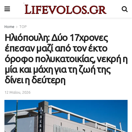
Home
TOP
Ηλιόπουλη: Δύο 17χρονες
έπεσαν μαζί από τον έκτο
όροφο πολυκατοικίας, νεκρή η
μία και μάχη για τη ζωή της
δίνει η δεύτερη
12 Μαΐου, 2026