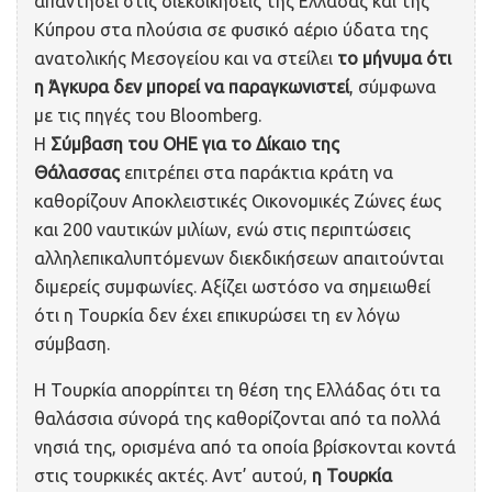
απαντήσει στις διεκδικήσεις της Ελλάδας και της
Κύπρου στα πλούσια σε φυσικό αέριο ύδατα της
ανατολικής Μεσογείου και να στείλει
το μήνυμα ότι
η Άγκυρα δεν μπορεί να παραγκωνιστεί
, σύμφωνα
με τις πηγές του Bloomberg.
Η
Σύμβαση του ΟΗΕ για το Δίκαιο της
Θάλασσας
επιτρέπει στα παράκτια κράτη να
καθορίζουν Aποκλειστικές Oικονομικές Zώνες έως
και 200 ναυτικών μιλίων, ενώ στις περιπτώσεις
αλληλεπικαλυπτόμενων διεκδικήσεων απαιτούνται
διμερείς συμφωνίες. Αξίζει ωστόσο να σημειωθεί
ότι η Τουρκία δεν έχει επικυρώσει τη εν λόγω
σύμβαση.
Η Τουρκία απορρίπτει τη θέση της Ελλάδας ότι τα
θαλάσσια σύνορά της καθορίζονται από τα πολλά
νησιά της, ορισμένα από τα οποία βρίσκονται κοντά
στις τουρκικές ακτές. Αντ’ αυτού,
η Τουρκία