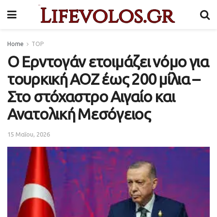
Home
TOP
Ο Ερντογάν ετοιμάζει νόμο για
τουρκική ΑΟΖ έως 200 μίλια –
Στο στόχαστρο Αιγαίο και
Ανατολική Μεσόγειος
15 Μαΐου, 2026