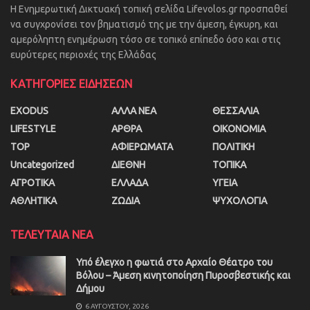
Η Ενημερωτική Δικτυακή τοπική σελίδα Lifevolos.gr προσπαθεί
να συγχρονίσει τον βηματισμό της με την άμεση, έγκυρη, και
αμερόληπτη ενημέρωση τόσο σε τοπικό επίπεδο όσο και στις
ευρύτερες περιοχές της Ελλάδας
ΚΑΤΗΓΟΡΙΕΣ ΕΙΔΗΣΕΩΝ
EXODUS
ΑΛΛΑ ΝΕΑ
ΘΕΣΣΑΛΙΑ
LIFESTYLE
ΑΡΘΡΑ
ΟΙΚΟΝΟΜΙΑ
TOP
ΑΦΙΕΡΩΜΑΤΑ
ΠΟΛΙΤΙΚΗ
Uncategorized
ΔΙΕΘΝΗ
ΤΟΠΙΚΑ
ΑΓΡΟΤΙΚΑ
ΕΛΛΑΔΑ
ΥΓΕΙΑ
ΑΘΛΗΤΙΚΑ
ΖΩΔΙΑ
ΨΥΧΟΛΟΓΙΑ
ΤΕΛΕΥΤΑΙΑ ΝΕΑ
Υπό έλεγχο η φωτιά στο Αρχαίο Θέατρο του
Βόλου – Άμεση κινητοποίηση Πυροσβεστικής και
Δήμου
6 ΑΥΓΟΎΣΤΟΥ, 2026