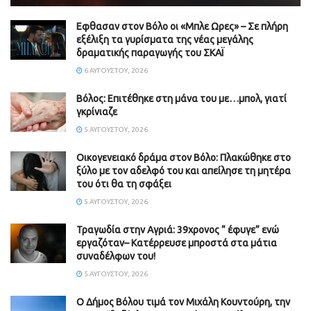
Εφθασαν στον Βόλο οι «Μπλε Ωρες» – Σε πλήρη
εξέλιξη τα γυρίσματα της νέας μεγάλης
δραματικής παραγωγής του ΣΚΑΪ
6 ΑΥΓΟΎΣΤΟΥ, 2026
Βόλος: Επιτέθηκε στη μάνα του με…μπολ, γιατί
γκρίνιαζε
5 ΑΥΓΟΎΣΤΟΥ, 2026
Οικογενειακό δράμα στον Βόλο: Πλακώθηκε στο
ξύλο με τον αδελφό του και απείλησε τη μητέρα
του ότι θα τη σφάξει
5 ΑΥΓΟΎΣΤΟΥ, 2026
Τραγωδία στην Αγριά: 39χρονος ” έφυγε” ενώ
εργαζόταν– Κατέρρευσε μπροστά στα μάτια
συναδέλφων του!
5 ΑΥΓΟΎΣΤΟΥ, 2026
Ο Δήμος Βόλου τιμά τον Μιχάλη Κουντούρη, την