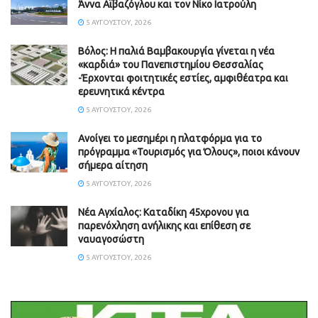
Άννα Αϊβαζόγλου και τον Νίκο Ιατρούλη
5 ΑΥΓΟΎΣΤΟΥ, 2026
Βόλος: Η παλιά Βαμβακουργία γίνεται η νέα
«καρδιά» του Πανεπιστημίου Θεσσαλίας
-Έρχονται φοιτητικές εστίες, αμφιθέατρα και
ερευνητικά κέντρα
5 ΑΥΓΟΎΣΤΟΥ, 2026
Ανοίγει το μεσημέρι η πλατφόρμα για το
πρόγραμμα «Τουρισμός για Όλους», ποιοι κάνουν
σήμερα αίτηση
5 ΑΥΓΟΎΣΤΟΥ, 2026
Νέα Αγχίαλος: Καταδίκη 45χρονου για
παρενόχληση ανήλικης και επίθεση σε
ναυαγοσώστη
5 ΑΥΓΟΎΣΤΟΥ, 2026