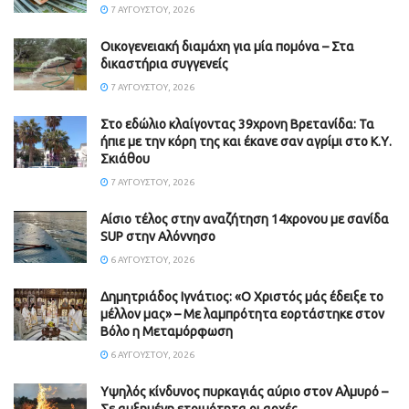
7 ΑΥΓΟΎΣΤΟΥ, 2026
Οικογενειακή διαμάχη για μία πομόνα – Στα
δικαστήρια συγγενείς
7 ΑΥΓΟΎΣΤΟΥ, 2026
Στο εδώλιο κλαίγοντας 39χρονη Βρετανίδα: Τα
ήπιε με την κόρη της και έκανε σαν αγρίμι στο Κ.Υ.
Σκιάθου
7 ΑΥΓΟΎΣΤΟΥ, 2026
Αίσιο τέλος στην αναζήτηση 14χρονου με σανίδα
SUP στην Αλόννησο
6 ΑΥΓΟΎΣΤΟΥ, 2026
Δημητριάδος Ιγνάτιος: «Ο Χριστός μάς έδειξε το
μέλλον μας» – Με λαμπρότητα εορτάστηκε στον
Βόλο η Μεταμόρφωση
6 ΑΥΓΟΎΣΤΟΥ, 2026
Υψηλός κίνδυνος πυρκαγιάς αύριο στον Αλμυρό –
Σε αυξημένη ετοιμότητα οι αρχές