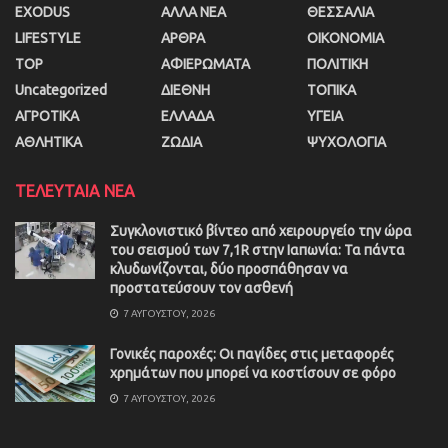
EXODUS
ΑΛΛΑ ΝΕΑ
ΘΕΣΣΑΛΙΑ
LIFESTYLE
ΑΡΘΡΑ
ΟΙΚΟΝΟΜΙΑ
TOP
ΑΦΙΕΡΩΜΑΤΑ
ΠΟΛΙΤΙΚΗ
Uncategorized
ΔΙΕΘΝΗ
ΤΟΠΙΚΑ
ΑΓΡΟΤΙΚΑ
ΕΛΛΑΔΑ
ΥΓΕΙΑ
ΑΘΛΗΤΙΚΑ
ΖΩΔΙΑ
ΨΥΧΟΛΟΓΙΑ
ΤΕΛΕΥΤΑΙΑ ΝΕΑ
Συγκλονιστικό βίντεο από χειρουργείο την ώρα
του σεισμού των 7,1R στην Ιαπωνία: Τα πάντα
κλυδωνίζονται, δύο προσπάθησαν να
προστατεύσουν τον ασθενή
7 ΑΥΓΟΎΣΤΟΥ, 2026
Γονικές παροχές: Οι παγίδες στις μεταφορές
χρημάτων που μπορεί να κοστίσουν σε φόρο
7 ΑΥΓΟΎΣΤΟΥ, 2026