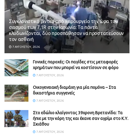
Συγκλονιστικό βίντεο από χειρουργείο την ώρα του
σεισμού των 7,1R στην Ιαπωνία: Τα πάντα
κλυδωνίζονται, δύο προσπάθησαν να προστατεύσουν
τον ασθενή
7 ΑΥΓΟΎΣΤΟΥ, 2026
Γονικές παροχές: Οι παγίδες στις μεταφορές
χρημάτων που μπορεί να κοστίσουν σε φόρο
7 ΑΥΓΟΎΣΤΟΥ, 2026
Οικογενειακή διαμάχη για μία πομόνα – Στα
δικαστήρια συγγενείς
7 ΑΥΓΟΎΣΤΟΥ, 2026
Στο εδώλιο κλαίγοντας 39χρονη Βρετανίδα: Τα
ήπιε με την κόρη της και έκανε σαν αγρίμι στο Κ.Υ.
Σκιάθου
7 ΑΥΓΟΎΣΤΟΥ, 2026