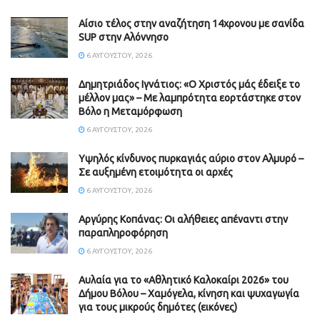
Αίσιο τέλος στην αναζήτηση 14χρονου με σανίδα
SUP στην Αλόννησο
6 ΑΥΓΟΎΣΤΟΥ, 2026
Δημητριάδος Ιγνάτιος: «Ο Χριστός μάς έδειξε το
μέλλον μας» – Με λαμπρότητα εορτάστηκε στον
Βόλο η Μεταμόρφωση
6 ΑΥΓΟΎΣΤΟΥ, 2026
Υψηλός κίνδυνος πυρκαγιάς αύριο στον Αλμυρό –
Σε αυξημένη ετοιμότητα οι αρχές
6 ΑΥΓΟΎΣΤΟΥ, 2026
Aργύρης Κοπάνας: Οι αλήθειες απέναντι στην
παραπληροφόρηση
6 ΑΥΓΟΎΣΤΟΥ, 2026
Αυλαία για το «Αθλητικό Καλοκαίρι 2026» του
Δήμου Βόλου – Χαμόγελα, κίνηση και ψυχαγωγία
για τους μικρούς δημότες (εικόνες)