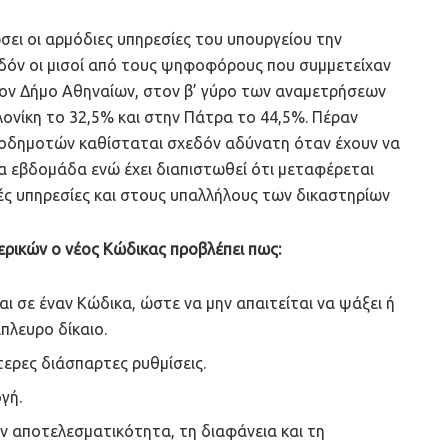
ει οι αρμόδιες υπηρεσίες του υπουργείου την
δόν οι μισοί από τους ψηφοφόρους που συμμετείχαν
τον Δήμο Αθηναίων, στον β’ γύρο των αναμετρήσεων
ονίκη το 32,5% και στην Πάτρα το 44,5%. Πέραν
ροδημοτών καθίσταται σχεδόν αδύνατη όταν έχουν να
α εβδομάδα ενώ έχει διαπιστωθεί ότι μεταφέρεται
κές υπηρεσίες και στους υπαλλήλους των δικαστηρίων
ρικών ο νέος Κώδικας προβλέπει πως:
ι σε έναν Κώδικα, ώστε να μην απαιτείται να ψάξει ή
πλευρο δίκαιο.
ερες διάσπαρτες ρυθμίσεις.
γή.
ην αποτελεσματικότητα, τη διαφάνεια και τη