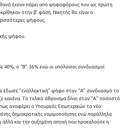
πιθανά έχουν πάρει από ψηφοφόρους που ως πρώτη
ίθηκαν στην β’ φάση. Νικητής θα είναι ο
περισσότερες ψήφους.
ικής ψήφου.
ε 40%, ο “Β” 36% ενώ οι υπόλοιποι συνδυασμοί
5% έδωσε “εναλλακτική” ψήφο στον “Α” συνδυασμό το
ε κανένα. Το τελικό άθροισμα δίνει στον “Α” ποσοστό
 Όπως αναφέρει ο Υπουργός Εσωτερικών το νέο
ημένης δημοκρατικής νομιμοποίησης ενώ παράλληλα
ρη αλλά και την αυξημένη αποχή που προκαλούσε η