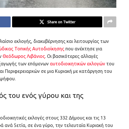
Share on Twitter
λαίσιο εκλογής, διακυβέρνησης και λειτουργίας των
ώδικας Τοπικής Αυτοδιοίκησης
που ανέκτησε για
ών
Θεόδωρος Λιβάνιος
. Οι βασικότερες αλλαγές
εξαγωγής των επόμενων
αυτοδιοικητικών εκλογών
του
ι Περιφερειαρχών σε μια Κυριακή με κατάργηση του
 ψήφου.
ός του ενός γύρου και της
διοικητικές εκλογές στους 332 Δήμους και τις 13
 ανά 5ετία, σε ένα γύρο, την τελευταία Κυριακή του