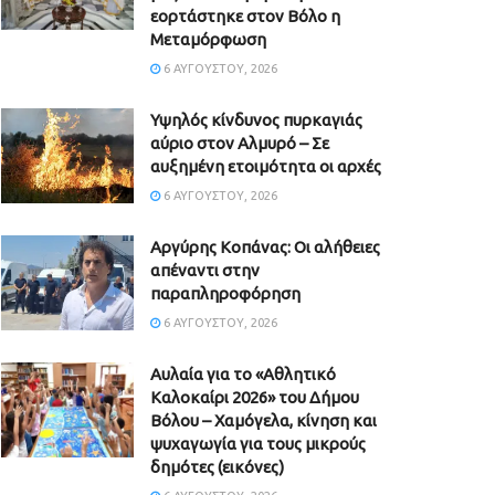
εορτάστηκε στον Βόλο η
Μεταμόρφωση
6 ΑΥΓΟΎΣΤΟΥ, 2026
Υψηλός κίνδυνος πυρκαγιάς
αύριο στον Αλμυρό – Σε
αυξημένη ετοιμότητα οι αρχές
6 ΑΥΓΟΎΣΤΟΥ, 2026
Aργύρης Κοπάνας: Οι αλήθειες
απέναντι στην
παραπληροφόρηση
6 ΑΥΓΟΎΣΤΟΥ, 2026
Αυλαία για το «Αθλητικό
Καλοκαίρι 2026» του Δήμου
Βόλου – Χαμόγελα, κίνηση και
ψυχαγωγία για τους μικρούς
δημότες (εικόνες)