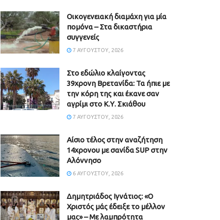
Οικογενειακή διαμάχη για μία
πομόνα – Στα δικαστήρια
συγγενείς
7 ΑΥΓΟΎΣΤΟΥ, 2026
Στο εδώλιο κλαίγοντας
39χρονη Βρετανίδα: Τα ήπιε με
την κόρη της και έκανε σαν
αγρίμι στο Κ.Υ. Σκιάθου
7 ΑΥΓΟΎΣΤΟΥ, 2026
Αίσιο τέλος στην αναζήτηση
14χρονου με σανίδα SUP στην
Αλόννησο
6 ΑΥΓΟΎΣΤΟΥ, 2026
Δημητριάδος Ιγνάτιος: «Ο
Χριστός μάς έδειξε το μέλλον
μας» – Με λαμπρότητα