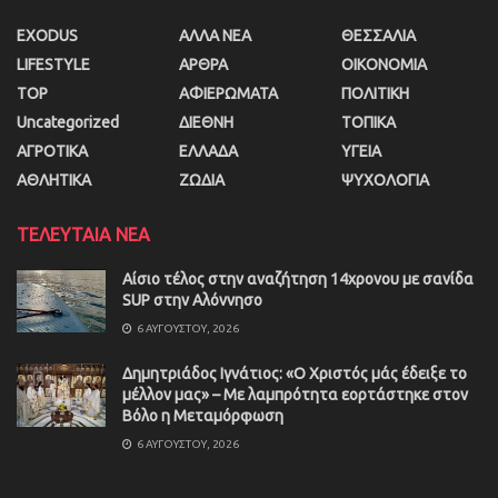
EXODUS
ΑΛΛΑ ΝΕΑ
ΘΕΣΣΑΛΙΑ
LIFESTYLE
ΑΡΘΡΑ
ΟΙΚΟΝΟΜΙΑ
TOP
ΑΦΙΕΡΩΜΑΤΑ
ΠΟΛΙΤΙΚΗ
Uncategorized
ΔΙΕΘΝΗ
ΤΟΠΙΚΑ
ΑΓΡΟΤΙΚΑ
ΕΛΛΑΔΑ
ΥΓΕΙΑ
ΑΘΛΗΤΙΚΑ
ΖΩΔΙΑ
ΨΥΧΟΛΟΓΙΑ
ΤΕΛΕΥΤΑΙΑ ΝΕΑ
Αίσιο τέλος στην αναζήτηση 14χρονου με σανίδα
SUP στην Αλόννησο
6 ΑΥΓΟΎΣΤΟΥ, 2026
Δημητριάδος Ιγνάτιος: «Ο Χριστός μάς έδειξε το
μέλλον μας» – Με λαμπρότητα εορτάστηκε στον
Βόλο η Μεταμόρφωση
6 ΑΥΓΟΎΣΤΟΥ, 2026