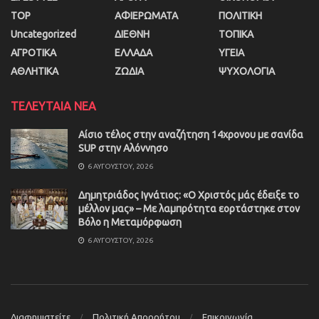
TOP
ΑΦΙΕΡΩΜΑΤΑ
ΠΟΛΙΤΙΚΗ
Uncategorized
ΔΙΕΘΝΗ
ΤΟΠΙΚΑ
ΑΓΡΟΤΙΚΑ
ΕΛΛΑΔΑ
ΥΓΕΙΑ
ΑΘΛΗΤΙΚΑ
ΖΩΔΙΑ
ΨΥΧΟΛΟΓΙΑ
ΤΕΛΕΥΤΑΙΑ ΝΕΑ
Αίσιο τέλος στην αναζήτηση 14χρονου με σανίδα
SUP στην Αλόννησο
6 ΑΥΓΟΎΣΤΟΥ, 2026
Δημητριάδος Ιγνάτιος: «Ο Χριστός μάς έδειξε το
μέλλον μας» – Με λαμπρότητα εορτάστηκε στον
Βόλο η Μεταμόρφωση
6 ΑΥΓΟΎΣΤΟΥ, 2026
Διαφημιστείτε
Πολιτική Απορρήτου
Επικοινωνία