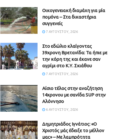
Οικογενειακή διαμάχη για μία
πομόνα – Στα δικαστήρια
συγγενείς
7 ΑΥΓΟΎΣΤΟΥ, 2026
Στο εδώλιο κλαίγοντας
39χρονη Βρετανίδα: Τα ήπιε με
την κόρη της και έκανε σαν
αγρίμι στο Κ.Υ. Σκιάθου
7 ΑΥΓΟΎΣΤΟΥ, 2026
Αίσιο τέλος στην αναζήτηση
14χρονου με σανίδα SUP στην
Αλόννησο
6 ΑΥΓΟΎΣΤΟΥ, 2026
Δημητριάδος Ιγνάτιος: «Ο
Χριστός μάς έδειξε το μέλλον
μας» – Με λαμπρότητα