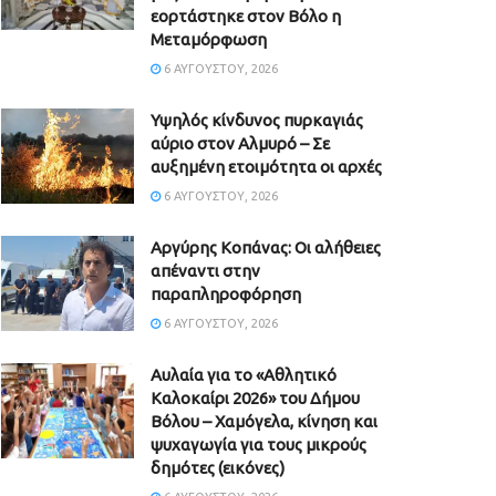
εορτάστηκε στον Βόλο η
Μεταμόρφωση
6 ΑΥΓΟΎΣΤΟΥ, 2026
Υψηλός κίνδυνος πυρκαγιάς
αύριο στον Αλμυρό – Σε
αυξημένη ετοιμότητα οι αρχές
6 ΑΥΓΟΎΣΤΟΥ, 2026
Aργύρης Κοπάνας: Οι αλήθειες
απέναντι στην
παραπληροφόρηση
6 ΑΥΓΟΎΣΤΟΥ, 2026
Αυλαία για το «Αθλητικό
Καλοκαίρι 2026» του Δήμου
Βόλου – Χαμόγελα, κίνηση και
ψυχαγωγία για τους μικρούς
δημότες (εικόνες)