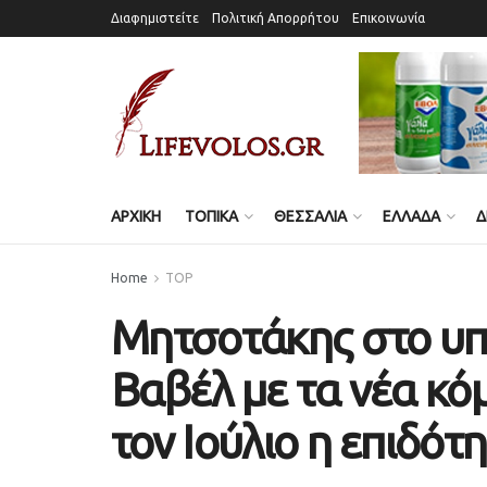
Διαφημιστείτε
Πολιτική Απορρήτου
Επικοινωνία
ΑΡΧΙΚΗ
ΤΟΠΙΚΑ
ΘΕΣΣΑΛΙΑ
ΕΛΛΑΔΑ
Δ
Home
TOP
Μητσοτάκης στο υπο
Βαβέλ με τα νέα κόμ
τον Ιούλιο η επιδότ