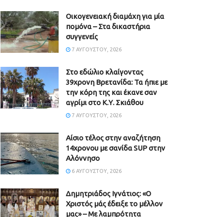
Οικογενειακή διαμάχη για μία
πομόνα – Στα δικαστήρια
συγγενείς
7 ΑΥΓΟΎΣΤΟΥ, 2026
Στο εδώλιο κλαίγοντας
39χρονη Βρετανίδα: Τα ήπιε με
την κόρη της και έκανε σαν
αγρίμι στο Κ.Υ. Σκιάθου
7 ΑΥΓΟΎΣΤΟΥ, 2026
Αίσιο τέλος στην αναζήτηση
14χρονου με σανίδα SUP στην
Αλόννησο
6 ΑΥΓΟΎΣΤΟΥ, 2026
Δημητριάδος Ιγνάτιος: «Ο
Χριστός μάς έδειξε το μέλλον
μας» – Με λαμπρότητα