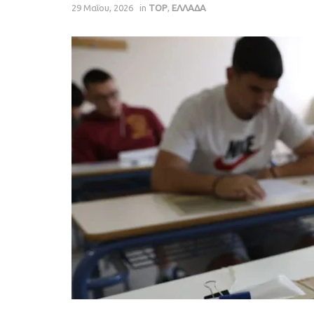
29 Μαΐου, 2026
in
TOP
,
ΕΛΛΑΔΑ