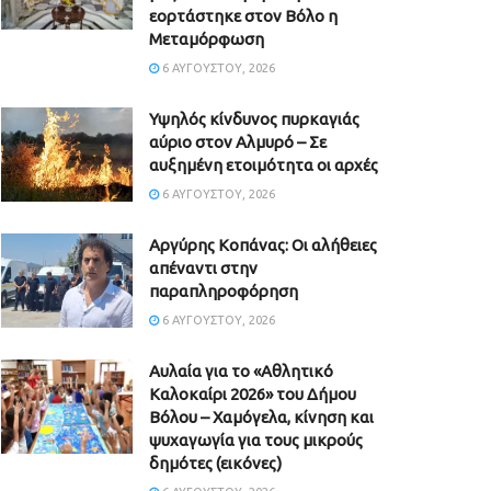
εορτάστηκε στον Βόλο η
Μεταμόρφωση
6 ΑΥΓΟΎΣΤΟΥ, 2026
Υψηλός κίνδυνος πυρκαγιάς
αύριο στον Αλμυρό – Σε
αυξημένη ετοιμότητα οι αρχές
6 ΑΥΓΟΎΣΤΟΥ, 2026
Aργύρης Κοπάνας: Οι αλήθειες
απέναντι στην
παραπληροφόρηση
6 ΑΥΓΟΎΣΤΟΥ, 2026
Αυλαία για το «Αθλητικό
Καλοκαίρι 2026» του Δήμου
Βόλου – Χαμόγελα, κίνηση και
ψυχαγωγία για τους μικρούς
δημότες (εικόνες)