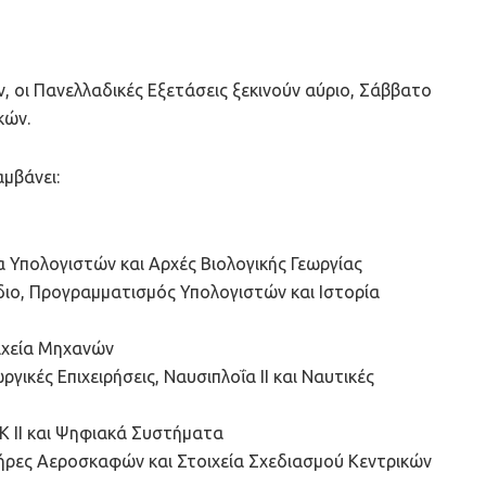
, οι Πανελλαδικές Εξετάσεις ξεκινούν αύριο, Σάββατο
κών.
μβάνει:
υα Υπολογιστών και Αρχές Βιολογικής Γεωργίας
έδιο, Προγραμματισμός Υπολογιστών και Ιστορία
οιχεία Μηχανών
γικές Επιχειρήσεις, Ναυσιπλοΐα II και Ναυτικές
ΕΚ II και Ψηφιακά Συστήματα
ητήρες Αεροσκαφών και Στοιχεία Σχεδιασμού Κεντρικών