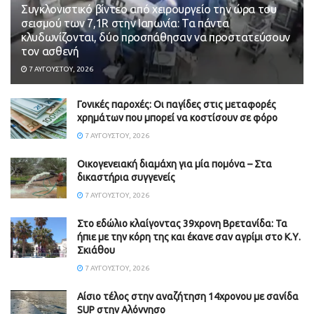
Συγκλονιστικό βίντεο από χειρουργείο την ώρα του
σεισμού των 7,1R στην Ιαπωνία: Τα πάντα
κλυδωνίζονται, δύο προσπάθησαν να προστατεύσουν
τον ασθενή
7 ΑΥΓΟΎΣΤΟΥ, 2026
Γονικές παροχές: Οι παγίδες στις μεταφορές
χρημάτων που μπορεί να κοστίσουν σε φόρο
7 ΑΥΓΟΎΣΤΟΥ, 2026
Οικογενειακή διαμάχη για μία πομόνα – Στα
δικαστήρια συγγενείς
7 ΑΥΓΟΎΣΤΟΥ, 2026
Στο εδώλιο κλαίγοντας 39χρονη Βρετανίδα: Τα
ήπιε με την κόρη της και έκανε σαν αγρίμι στο Κ.Υ.
Σκιάθου
7 ΑΥΓΟΎΣΤΟΥ, 2026
Αίσιο τέλος στην αναζήτηση 14χρονου με σανίδα
SUP στην Αλόννησο