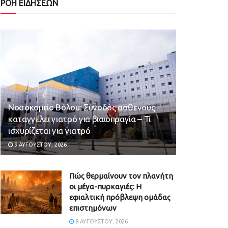
ΡΟΗ ΕΙΔΗΣΕΩΝ
Νοσοκομείο Βόλου: Συνοδός ασθενούς
καταγγέλει γιατρό για βιαιοπραγία – Τί
ισχυρίζεται για γιατρό
9 ΑΥΓΟΎΣΤΟΥ, 2026
Πώς θερμαίνουν τον πλανήτη
οι μέγα-πυρκαγιές: Η
εφιαλτική πρόβλεψη ομάδας
επιστημόνων
8 ΑΥΓΟΎΣΤΟΥ, 2026