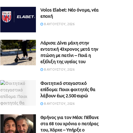
Volos Elabet: Νέο όνομα, νέα
εποχή
8 ΑΥΓΟΎΣΤΟΥ, 2026
Λάρισα: Δίνει μάχη στην
εντατική 43χρονος μετά την
πτώση με πατίνι – Ποιά η
εξέλιξη της υγείας του
8 ΑΥΓΟΎΣΤΟΥ, 2026
Φοιτητικό στεγαστικό
επίδομα: Ποιοι φοιτητές θα
λάβουν έως 2.500 ευρώ
8 ΑΥΓΟΎΣΤΟΥ, 2026
Θρήνος για τον Μέσι: Πέθανε
στα 68 του χρόνια ο πατέρας
του, Χόρχε – Υπήρξε ο