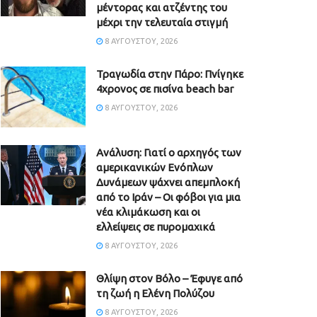
μέντορας και ατζέντης του
μέχρι την τελευταία στιγμή
8 ΑΥΓΟΎΣΤΟΥ, 2026
Τραγωδία στην Πάρο: Πνίγηκε
4χρονος σε πισίνα beach bar
8 ΑΥΓΟΎΣΤΟΥ, 2026
Ανάλυση: Γιατί ο αρχηγός των
αμερικανικών Ενόπλων
Δυνάμεων ψάχνει απεμπλοκή
από το Ιράν – Οι φόβοι για μια
νέα κλιμάκωση και οι
ελλείψεις σε πυρομαχικά
8 ΑΥΓΟΎΣΤΟΥ, 2026
Θλίψη στον Βόλο – Έφυγε από
τη ζωή η Ελένη Πολύζου
8 ΑΥΓΟΎΣΤΟΥ, 2026