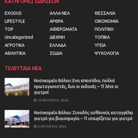
ΚΑΤΗΓΟΡΙΕΣ ΕΙΔΗΣΕΩΝ
EXODUS
ΑΛΛΑ ΝΕΑ
ΘΕΣΣΑΛΙΑ
LIFESTYLE
ΑΡΘΡΑ
ΟΙΚΟΝΟΜΙΑ
TOP
ΑΦΙΕΡΩΜΑΤΑ
ΠΟΛΙΤΙΚΗ
Uncategorized
ΔΙΕΘΝΗ
ΤΟΠΙΚΑ
ΑΓΡΟΤΙΚΑ
ΕΛΛΑΔΑ
ΥΓΕΙΑ
ΑΘΛΗΤΙΚΑ
ΖΩΔΙΑ
ΨΥΧΟΛΟΓΙΑ
ΤΕΛΕΥΤΑΙΑ ΝΕΑ
Νοσοκομείο Βόλου: Ενα επεισόδιο, πολλοί
πρωταγωνιστές, δυο οι εκδοχές – Τί λένε οι
γιατροί
10 ΑΥΓΟΎΣΤΟΥ, 2026
Νοσοκομείο Βόλου: Συνοδός ασθενούς καταγγέλει
γιατρό για βιαιοπραγία – Τί ισχυρίζεται για γιατρό
9 ΑΥΓΟΎΣΤΟΥ, 2026