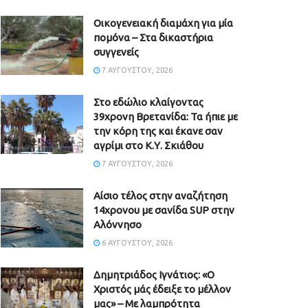
Οικογενειακή διαμάχη για μία
πομόνα – Στα δικαστήρια
συγγενείς
7 ΑΥΓΟΎΣΤΟΥ, 2026
Στο εδώλιο κλαίγοντας
39χρονη Βρετανίδα: Τα ήπιε με
την κόρη της και έκανε σαν
αγρίμι στο Κ.Υ. Σκιάθου
7 ΑΥΓΟΎΣΤΟΥ, 2026
Αίσιο τέλος στην αναζήτηση
14χρονου με σανίδα SUP στην
Αλόννησο
6 ΑΥΓΟΎΣΤΟΥ, 2026
Δημητριάδος Ιγνάτιος: «Ο
Χριστός μάς έδειξε το μέλλον
μας» – Με λαμπρότητα