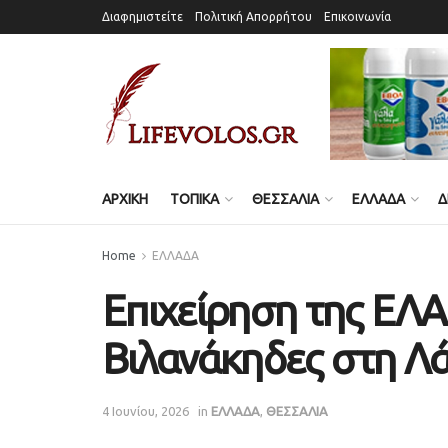
Διαφημιστείτε
Πολιτική Απορρήτου
Επικοινωνία
ΑΡΧΙΚΗ
ΤΟΠΙΚΑ
ΘΕΣΣΑΛΙΑ
ΕΛΛΑΔΑ
Δ
Home
ΕΛΛΑΔΑ
Επιχείρηση της ΕΛΑ
Βιλανάκηδες στη Λ
4 Ιουνίου, 2026
in
ΕΛΛΑΔΑ
,
ΘΕΣΣΑΛΙΑ