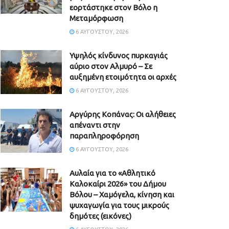
εορτάστηκε στον Βόλο η
Μεταμόρφωση
6 ΑΥΓΟΎΣΤΟΥ, 2026
Υψηλός κίνδυνος πυρκαγιάς
αύριο στον Αλμυρό – Σε
αυξημένη ετοιμότητα οι αρχές
6 ΑΥΓΟΎΣΤΟΥ, 2026
Aργύρης Κοπάνας: Οι αλήθειες
απέναντι στην
παραπληροφόρηση
6 ΑΥΓΟΎΣΤΟΥ, 2026
Αυλαία για το «Αθλητικό
Καλοκαίρι 2026» του Δήμου
Βόλου – Χαμόγελα, κίνηση και
ψυχαγωγία για τους μικρούς
δημότες (εικόνες)