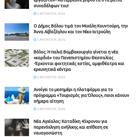
συναδέλφων του!
5 ΑΥΓΟΎΣΤΟΥ, 2026
Ο Δήμος Βόλου τιμά τον Μιχάλη Κουντούρη, την
Άννα Αϊβαζόγλου και τον Νίκο Ιατρούλη
5 ΑΥΓΟΎΣΤΟΥ, 2026
Βόλος: Η παλιά Βαμβακουργία γίνεται η νέα
«καρδιά» του Πανεπιστημίου Θεσσαλίας
-Έρχονται φοιτητικές εστίες, αμφιθέατρα και
ερευνητικά κέντρα
5 ΑΥΓΟΎΣΤΟΥ, 2026
Ανοίγει το μεσημέρι η πλατφόρμα για το
πρόγραμμα «Τουρισμός για Όλους», ποιοι κάνουν
σήμερα αίτηση
5 ΑΥΓΟΎΣΤΟΥ, 2026
Νέα Αγχίαλος: Καταδίκη 45χρονου για
παρενόχληση ανήλικης και επίθεση σε
ναυαγοσώστη