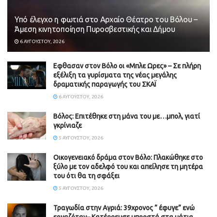
Υπό έλεγχο η φωτιά στο Αρχαίο Θέατρο του Βόλου –
Άμεση κινητοποίηση Πυροσβεστικής και Δήμου
6 ΑΥΓΟΎΣΤΟΥ, 2026
Εφθασαν στον Βόλο οι «Μπλε Ωρες» – Σε πλήρη
εξέλιξη τα γυρίσματα της νέας μεγάλης
δραματικής παραγωγής του ΣΚΑΪ
6 ΑΥΓΟΎΣΤΟΥ, 2026
Βόλος: Επιτέθηκε στη μάνα του με…μπολ, γιατί
γκρίνιαζε
5 ΑΥΓΟΎΣΤΟΥ, 2026
Οικογενειακό δράμα στον Βόλο: Πλακώθηκε στο
ξύλο με τον αδελφό του και απείλησε τη μητέρα
του ότι θα τη σφάξει
5 ΑΥΓΟΎΣΤΟΥ, 2026
Τραγωδία στην Αγριά: 39χρονος ” έφυγε” ενώ
εργαζόταν– Κατέρρευσε μπροστά στα μάτια