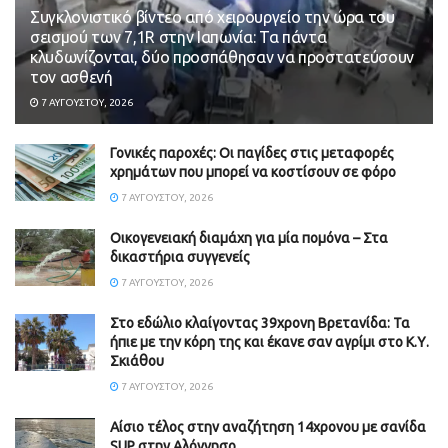
Συγκλονιστικό βίντεο από χειρουργείο την ώρα του
σεισμού των 7,1R στην Ιαπωνία: Τα πάντα
κλυδωνίζονται, δύο προσπάθησαν να προστατεύσουν
τον ασθενή
7 ΑΥΓΟΎΣΤΟΥ, 2026
Γονικές παροχές: Οι παγίδες στις μεταφορές
χρημάτων που μπορεί να κοστίσουν σε φόρο
7 ΑΥΓΟΎΣΤΟΥ, 2026
Οικογενειακή διαμάχη για μία πομόνα – Στα
δικαστήρια συγγενείς
7 ΑΥΓΟΎΣΤΟΥ, 2026
Στο εδώλιο κλαίγοντας 39χρονη Βρετανίδα: Τα
ήπιε με την κόρη της και έκανε σαν αγρίμι στο Κ.Υ.
Σκιάθου
7 ΑΥΓΟΎΣΤΟΥ, 2026
Αίσιο τέλος στην αναζήτηση 14χρονου με σανίδα
SUP στην Αλόννησο