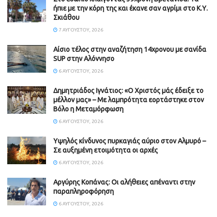
ήπιε με την κόρη της και έκανε σαν αγρίμι στο Κ.Υ.
Σκιάθου
7 ΑΥΓΟΎΣΤΟΥ, 2026
Αίσιο τέλος στην αναζήτηση 14χρονου με σανίδα
SUP στην Αλόννησο
6 ΑΥΓΟΎΣΤΟΥ, 2026
Δημητριάδος Ιγνάτιος: «Ο Χριστός μάς έδειξε το
μέλλον μας» – Με λαμπρότητα εορτάστηκε στον
Βόλο η Μεταμόρφωση
6 ΑΥΓΟΎΣΤΟΥ, 2026
Υψηλός κίνδυνος πυρκαγιάς αύριο στον Αλμυρό –
Σε αυξημένη ετοιμότητα οι αρχές
6 ΑΥΓΟΎΣΤΟΥ, 2026
Aργύρης Κοπάνας: Οι αλήθειες απέναντι στην
παραπληροφόρηση
6 ΑΥΓΟΎΣΤΟΥ, 2026