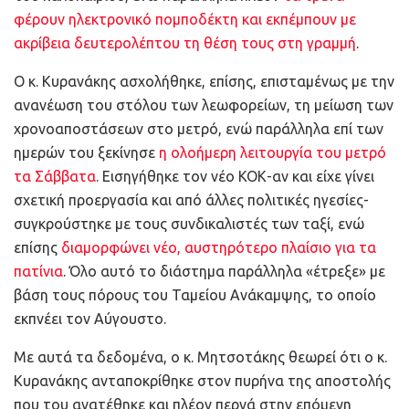
φέρουν ηλεκτρονικό πομποδέκτη και εκπέμπουν με
ακρίβεια δευτερολέπτου τη θέση τους στη γραμμή
.
Ο κ. Κυρανάκης ασχολήθηκε, επίσης, επισταμένως με την
ανανέωση του στόλου των λεωφορείων, τη μείωση των
χρονοαποστάσεων στο μετρό, ενώ παράλληλα επί των
ημερών του ξεκίνησε
η ολοήμερη λειτουργία του μετρό
τα Σάββατα
. Εισηγήθηκε τον νέο ΚΟΚ-αν και είχε γίνει
σχετική προεργασία και από άλλες πολιτικές ηγεσίες-
συγκρούστηκε με τους συνδικαλιστές των ταξί, ενώ
επίσης
διαμορφώνει νέο, αυστηρότερο πλαίσιο για τα
πατίνια
. Όλο αυτό το διάστημα παράλληλα «έτρεξε» με
βάση τους πόρους του Ταμείου Ανάκαμψης, το οποίο
εκπνέει τον Αύγουστο.
Με αυτά τα δεδομένα, ο κ. Μητσοτάκης θεωρεί ότι ο κ.
Κυρανάκης ανταποκρίθηκε στον πυρήνα της αποστολής
που του ανατέθηκε και πλέον περνά στην επόμενη