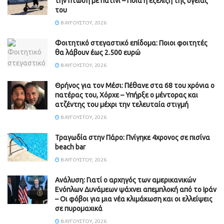
την πτώση με πατίνι – Ποιά η εξέλιξη της υγείας
του
8 ΑΥΓΟΎΣΤΟΥ, 2026
Φοιτητικό στεγαστικό επίδομα: Ποιοι φοιτητές
θα λάβουν έως 2.500 ευρώ
8 ΑΥΓΟΎΣΤΟΥ, 2026
Θρήνος για τον Μέσι: Πέθανε στα 68 του χρόνια ο
πατέρας του, Χόρχε – Υπήρξε ο μέντορας και
ατζέντης του μέχρι την τελευταία στιγμή
8 ΑΥΓΟΎΣΤΟΥ, 2026
Τραγωδία στην Πάρο: Πνίγηκε 4χρονος σε πισίνα
beach bar
8 ΑΥΓΟΎΣΤΟΥ, 2026
Ανάλυση: Γιατί ο αρχηγός των αμερικανικών
Ενόπλων Δυνάμεων ψάχνει απεμπλοκή από το Ιράν
– Οι φόβοι για μια νέα κλιμάκωση και οι ελλείψεις
σε πυρομαχικά
8 ΑΥΓΟΎΣΤΟΥ, 2026