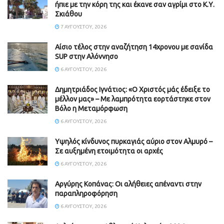
ήπιε με την κόρη της και έκανε σαν αγρίμι στο Κ.Υ.
Σκιάθου
7 ΑΥΓΟΎΣΤΟΥ, 2026
Αίσιο τέλος στην αναζήτηση 14χρονου με σανίδα
SUP στην Αλόννησο
6 ΑΥΓΟΎΣΤΟΥ, 2026
Δημητριάδος Ιγνάτιος: «Ο Χριστός μάς έδειξε το
μέλλον μας» – Με λαμπρότητα εορτάστηκε στον
Βόλο η Μεταμόρφωση
6 ΑΥΓΟΎΣΤΟΥ, 2026
Υψηλός κίνδυνος πυρκαγιάς αύριο στον Αλμυρό –
Σε αυξημένη ετοιμότητα οι αρχές
6 ΑΥΓΟΎΣΤΟΥ, 2026
Aργύρης Κοπάνας: Οι αλήθειες απέναντι στην
παραπληροφόρηση
6 ΑΥΓΟΎΣΤΟΥ, 2026