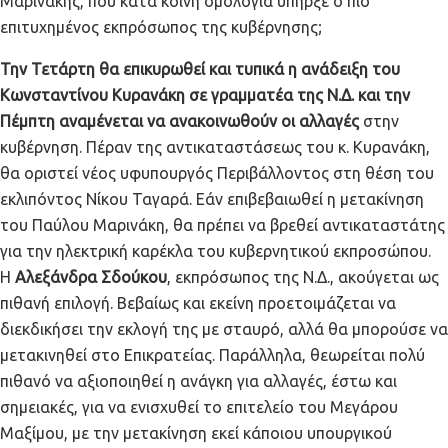
Μαρινάκης, που κατά κοινή ομολογία υπήρξε ο πιο
επιτυχημένος εκπρόσωπος της κυβέρνησης;
Την Τετάρτη θα επικυρωθεί και τυπικά η ανάδειξη του
Κωνσταντίνου Κυρανάκη σε γραμματέα της Ν.Δ. και την
Πέμπτη αναμένεται να ανακοινωθούν οι αλλαγές
στην
κυβέρνηση. Πέραν της αντικαταστάσεως του κ. Κυρανάκη,
θα οριστεί νέος υφυπουργός Περιβάλλοντος στη θέση του
εκλιπόντος Νίκου Ταγαρά. Εάν επιβεβαιωθεί η μετακίνηση
του Παύλου Μαρινάκη, θα πρέπει να βρεθεί αντικαταστάτης
για την ηλεκτρική καρέκλα του κυβερνητικού εκπροσώπου.
Η
Αλεξάνδρα Σδούκου
, εκπρόσωπος της Ν.Δ., ακούγεται ως
πιθανή επιλογή. Βεβαίως και εκείνη προετοιμάζεται να
διεκδικήσει την εκλογή της με σταυρό, αλλά θα μπορούσε να
μετακινηθεί στο Επικρατείας. Παράλληλα, θεωρείται πολύ
πιθανό να αξιοποιηθεί η ανάγκη για αλλαγές, έστω και
σημειακές, για να ενισχυθεί το επιτελείο του Μεγάρου
Μαξίμου, με την μετακίνηση εκεί κάποιου υπουργικού