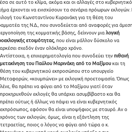
έσα σε αυτό το κλίμα, ακόμα και οι αλλαγές στο κυβερνητικό
χήμα έρχονται να ενισχύσουν τα σενάρια πρόωρων εκλογών.
πιλογή του Κωνσταντίνου Κυρανάκη για τη θέση του
ραμματέα της Ν.Δ., που συνοδεύεται από αναφορές για άμεσ
νεργοποίηση της κομματικής βάσης, δείχνουν μια
λογική
ροεκλογικής ετοιμότητας
, που είναι μάλλον δύσκολο να
ιαρκέσει σχεδόν έναν ολόκληρο χρόνο.
Αντίστοιχα, η επιχειρηματολογία που συνοδεύει την
πιθανή
μετακίνηση του Παύλου Μαρινάκη από το Μαξίμου
και τη
θέση του κυβερνητικού εκπροσώπου στο υπουργείο
Μεταφορών, «κουμπώνει» με εκλογική προετοιμασία. Όπως
λένε, θα πρέπει να φύγει από το Μαξίμου γιατί όταν
προκηρυχθούν εκλογές θα υπάρχει ασυμβίβαστο και θα
πρέπει ούτως ή άλλως να πάψει να είναι κυβερνητικός
εκπρόσωπος, εφόσον θα είναι υποψήφιος με σταυρό. Αν ο
χρόνος των εκλογών, όμως, είναι η εξάντληση της
τετραετίας, ποιος ο λόγος να φύγει από τώρα ο κ.