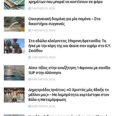
χρημάτων που μπορεί να κοστίσουν σε φόρο
7 ΑΥΓΟΎΣΤΟΥ, 2026
Οικογενειακή διαμάχη για μία πομόνα – Στα
δικαστήρια συγγενείς
7 ΑΥΓΟΎΣΤΟΥ, 2026
Στο εδώλιο κλαίγοντας 39χρονη Βρετανίδα: Τα
ήπιε με την κόρη της και έκανε σαν αγρίμι στο Κ.Υ.
Σκιάθου
7 ΑΥΓΟΎΣΤΟΥ, 2026
Αίσιο τέλος στην αναζήτηση 14χρονου με σανίδα
SUP στην Αλόννησο
6 ΑΥΓΟΎΣΤΟΥ, 2026
Δημητριάδος Ιγνάτιος: «Ο Χριστός μάς έδειξε το
μέλλον μας» – Με λαμπρότητα εορτάστηκε στον
Βόλο η Μεταμόρφωση
6 ΑΥΓΟΎΣΤΟΥ, 2026