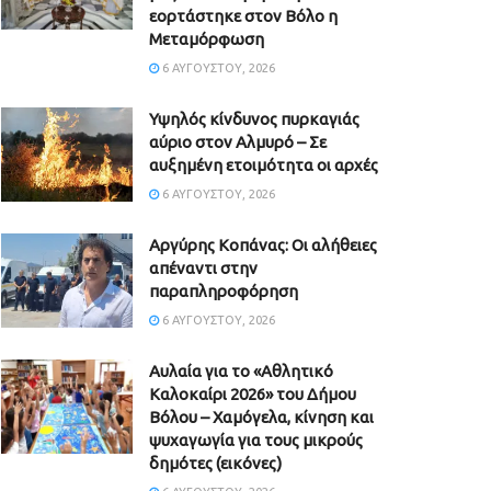
εορτάστηκε στον Βόλο η
Μεταμόρφωση
6 ΑΥΓΟΎΣΤΟΥ, 2026
Υψηλός κίνδυνος πυρκαγιάς
αύριο στον Αλμυρό – Σε
αυξημένη ετοιμότητα οι αρχές
6 ΑΥΓΟΎΣΤΟΥ, 2026
Aργύρης Κοπάνας: Οι αλήθειες
απέναντι στην
παραπληροφόρηση
6 ΑΥΓΟΎΣΤΟΥ, 2026
Αυλαία για το «Αθλητικό
Καλοκαίρι 2026» του Δήμου
Βόλου – Χαμόγελα, κίνηση και
ψυχαγωγία για τους μικρούς
δημότες (εικόνες)