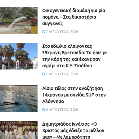
Οικογενειακή διαμάχη για μία
πομόνα – Στα δικαστήρια
συγγενείς
7 ΑΥΓΟΎΣΤΟΥ, 2026
Στο εδώλιο κλαίγοντας
39χρονη Βρετανίδα: Τα ήπιε με
την κόρη της και έκανε σαν
αγρίμι στο Κ.Υ. Σκιάθου
7 ΑΥΓΟΎΣΤΟΥ, 2026
Αίσιο τέλος στην αναζήτηση
14χρονου με σανίδα SUP στην
Αλόννησο
6 ΑΥΓΟΎΣΤΟΥ, 2026
Δημητριάδος Ιγνάτιος: «Ο
Χριστός μάς έδειξε το μέλλον
μας» – Με λαμπρότητα