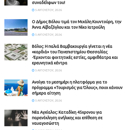
συναδέλφων του!
5 ΑΥΓΟΎΣΤΟΥ, 2026
Ο Δήμος Βόλου τιμά τον Μιχάλη Κουντούρη, την
Άννα Αϊβαζόγλου και τον Νίκο Ιατρούλη
5 ΑΥΓΟΎΣΤΟΥ, 2026
Βόλος: Η παλιά Βαμβακουργία γίνεται η νέα
«καρδιά» του Πανεπιστημίου Θεσσαλίας
-Έρχονται φοιτητικές εστίες, αμφιθέατρα και
ερευνητικά κέντρα
5 ΑΥΓΟΎΣΤΟΥ, 2026
Ανοίγει το μεσημέρι η πλατφόρμα για το
πρόγραμμα «Τουρισμός για Όλους», ποιοι κάνουν
σήμερα αίτηση
5 ΑΥΓΟΎΣΤΟΥ, 2026
Νέα Αγχίαλος: Καταδίκη 45χρονου για
παρενόχληση ανήλικης και επίθεση σε
ναυαγοσώστη