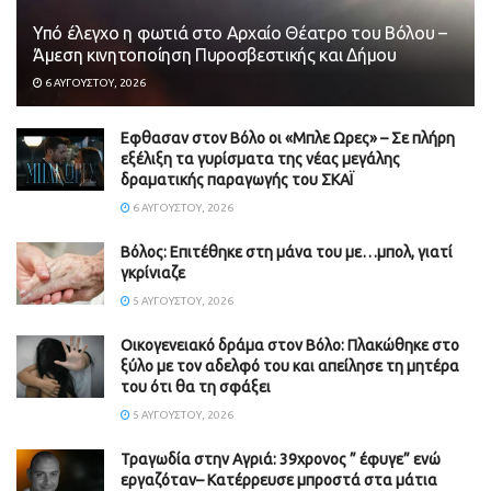
Υπό έλεγχο η φωτιά στο Αρχαίο Θέατρο του Βόλου –
Άμεση κινητοποίηση Πυροσβεστικής και Δήμου
6 ΑΥΓΟΎΣΤΟΥ, 2026
Εφθασαν στον Βόλο οι «Μπλε Ωρες» – Σε πλήρη
εξέλιξη τα γυρίσματα της νέας μεγάλης
δραματικής παραγωγής του ΣΚΑΪ
6 ΑΥΓΟΎΣΤΟΥ, 2026
Βόλος: Επιτέθηκε στη μάνα του με…μπολ, γιατί
γκρίνιαζε
5 ΑΥΓΟΎΣΤΟΥ, 2026
Οικογενειακό δράμα στον Βόλο: Πλακώθηκε στο
ξύλο με τον αδελφό του και απείλησε τη μητέρα
του ότι θα τη σφάξει
5 ΑΥΓΟΎΣΤΟΥ, 2026
Τραγωδία στην Αγριά: 39χρονος ” έφυγε” ενώ
εργαζόταν– Κατέρρευσε μπροστά στα μάτια