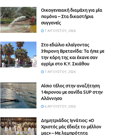
Οικογενειακή διαμάχη για μία
πομόνα – Στα δικαστήρια
συγγενείς
7 ΑΥΓΟΎΣΤΟΥ, 2026
Στο εδώλιο κλαίγοντας
39χρονη Βρετανίδα: Τα ήπιε με
την κόρη της και έκανε σαν
αγρίμι στο Κ.Υ. Σκιάθου
7 ΑΥΓΟΎΣΤΟΥ, 2026
Αίσιο τέλος στην αναζήτηση
14χρονου με σανίδα SUP στην
Αλόννησο
6 ΑΥΓΟΎΣΤΟΥ, 2026
Δημητριάδος Ιγνάτιος: «Ο
Χριστός μάς έδειξε το μέλλον
μας» – Με λαμπρότητα