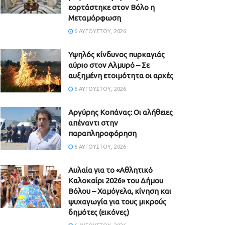
εορτάστηκε στον Βόλο η
Μεταμόρφωση
6 ΑΥΓΟΎΣΤΟΥ, 2026
Υψηλός κίνδυνος πυρκαγιάς
αύριο στον Αλμυρό – Σε
αυξημένη ετοιμότητα οι αρχές
6 ΑΥΓΟΎΣΤΟΥ, 2026
Aργύρης Κοπάνας: Οι αλήθειες
απέναντι στην
παραπληροφόρηση
6 ΑΥΓΟΎΣΤΟΥ, 2026
Αυλαία για το «Αθλητικό
Καλοκαίρι 2026» του Δήμου
Βόλου – Χαμόγελα, κίνηση και
ψυχαγωγία για τους μικρούς
δημότες (εικόνες)