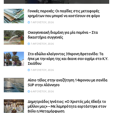
Γονικές παροχές: Οι παγίδες στις μεταφορές
χρημάτων που μπορεί να κοστίσουν σε φόρο
7 ΑΥΓΟΎΣΤΟΥ, 2026
Οικογενειακή διαμάχη για μία πομόνα – Στα
δικαστήρια συγγενείς
7 ΑΥΓΟΎΣΤΟΥ, 2026
Στο εδώλιο κλαίγοντας 39χρονη Βρετανίδα: Τα
ήπιε με την κόρη της και έκανε σαν αγρίμι στο Κ.Υ.
Σκιάθου
7 ΑΥΓΟΎΣΤΟΥ, 2026
Αίσιο τέλος στην αναζήτηση 14χρονου με σανίδα
SUP στην Αλόννησο
6 ΑΥΓΟΎΣΤΟΥ, 2026
Δημητριάδος Ιγνάτιος: «Ο Χριστός μάς έδειξε το
μέλλον μας» – Με λαμπρότητα εορτάστηκε στον
Βόλο η Μεταμόρφωση