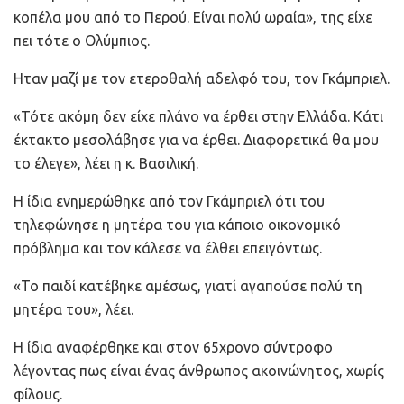
κοπέλα μου από το Περού. Είναι πολύ ωραία», της είχε
πει τότε ο Ολύμπιος.
Ηταν μαζί με τον ετεροθαλή αδελφό του, τον Γκάμπριελ.
«Τότε ακόμη δεν είχε πλάνο να έρθει στην Ελλάδα. Κάτι
έκτακτο μεσολάβησε για να έρθει. Διαφορετικά θα μου
το έλεγε», λέει η κ. Βασιλική.
Η ίδια ενημερώθηκε από τον Γκάμπριελ ότι του
τηλεφώνησε η μητέρα του για κάποιο οικονομικό
πρόβλημα και τον κάλεσε να έλθει επειγόντως.
«Το παιδί κατέβηκε αμέσως, γιατί αγαπούσε πολύ τη
μητέρα του», λέει.
Η ίδια αναφέρθηκε και στον 65χρονο σύντροφο
λέγοντας πως είναι ένας άνθρωπος ακοινώνητος, χωρίς
φίλους.