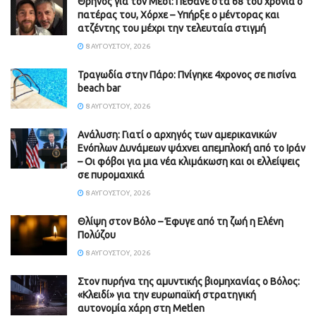
Θρήνος για τον Μέσι: Πέθανε στα 68 του χρόνια ο
πατέρας του, Χόρχε – Υπήρξε ο μέντορας και
ατζέντης του μέχρι την τελευταία στιγμή
8 ΑΥΓΟΎΣΤΟΥ, 2026
Τραγωδία στην Πάρο: Πνίγηκε 4χρονος σε πισίνα
beach bar
8 ΑΥΓΟΎΣΤΟΥ, 2026
Ανάλυση: Γιατί ο αρχηγός των αμερικανικών
Ενόπλων Δυνάμεων ψάχνει απεμπλοκή από το Ιράν
– Οι φόβοι για μια νέα κλιμάκωση και οι ελλείψεις
σε πυρομαχικά
8 ΑΥΓΟΎΣΤΟΥ, 2026
Θλίψη στον Βόλο – Έφυγε από τη ζωή η Ελένη
Πολύζου
8 ΑΥΓΟΎΣΤΟΥ, 2026
Στον πυρήνα της αμυντικής βιομηχανίας ο Βόλος:
«Κλειδί» για την ευρωπαϊκή στρατηγική
αυτονομία χάρη στη Metlen