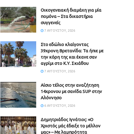
Οικογενειακή διαμάχη για μία
πομόνα – Στα δικαστήρια
συγγενείς
7 ΑΥΓΟΎΣΤΟΥ, 2026
Στο εδώλιο κλαίγοντας
39χρονη Βρετανίδα: Τα ήπιε με
την κόρη της και έκανε σαν
αγρίμι στο Κ.Υ. Σκιάθου
7 ΑΥΓΟΎΣΤΟΥ, 2026
Αίσιο τέλος στην αναζήτηση
14χρονου με σανίδα SUP στην
Αλόννησο
6 ΑΥΓΟΎΣΤΟΥ, 2026
Δημητριάδος Ιγνάτιος: «Ο
Χριστός μάς έδειξε το μέλλον
μας» – Με λαμπρότητα