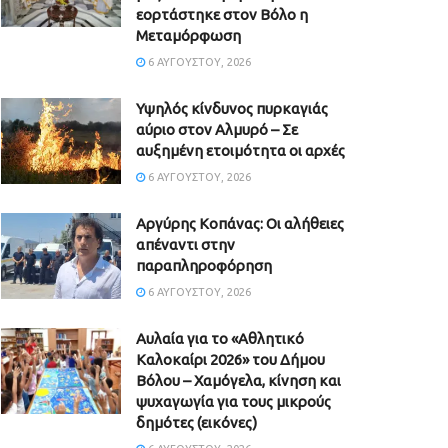
εορτάστηκε στον Βόλο η
Μεταμόρφωση
6 ΑΥΓΟΎΣΤΟΥ, 2026
Υψηλός κίνδυνος πυρκαγιάς
αύριο στον Αλμυρό – Σε
αυξημένη ετοιμότητα οι αρχές
6 ΑΥΓΟΎΣΤΟΥ, 2026
Aργύρης Κοπάνας: Οι αλήθειες
απέναντι στην
παραπληροφόρηση
6 ΑΥΓΟΎΣΤΟΥ, 2026
Αυλαία για το «Αθλητικό
Καλοκαίρι 2026» του Δήμου
Βόλου – Χαμόγελα, κίνηση και
ψυχαγωγία για τους μικρούς
δημότες (εικόνες)