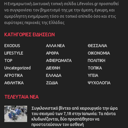
Η Ενημερωτική Δικτυακή τοπική σελίδα Lifevolos.gr προσπαθεί
να συγχρονίσει τον βηματισμό της με την άμεση, έγκυρη, και
αμερόληπτη ενημέρωση τόσο σε τοπικό επίπεδο όσο και στις
ευρύτερες περιοχές της Ελλάδας
ΚΑΤΗΓΟΡΙΕΣ ΕΙΔΗΣΕΩΝ
EXODUS
ΑΛΛΑ ΝΕΑ
ΘΕΣΣΑΛΙΑ
LIFESTYLE
ΑΡΘΡΑ
ΟΙΚΟΝΟΜΙΑ
TOP
ΑΦΙΕΡΩΜΑΤΑ
ΠΟΛΙΤΙΚΗ
Uncategorized
ΔΙΕΘΝΗ
ΤΟΠΙΚΑ
ΑΓΡΟΤΙΚΑ
ΕΛΛΑΔΑ
ΥΓΕΙΑ
ΑΘΛΗΤΙΚΑ
ΖΩΔΙΑ
ΨΥΧΟΛΟΓΙΑ
ΤΕΛΕΥΤΑΙΑ ΝΕΑ
Συγκλονιστικό βίντεο από χειρουργείο την ώρα
του σεισμού των 7,1R στην Ιαπωνία: Τα πάντα
κλυδωνίζονται, δύο προσπάθησαν να
προστατεύσουν τον ασθενή