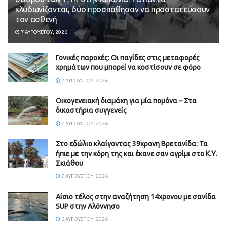
κλυδωνίζονται, δύο προσπάθησαν να προστατεύσουν
τον ασθενή
7 ΑΥΓΟΎΣΤΟΥ, 2026
Γονικές παροχές: Οι παγίδες στις μεταφορές
χρημάτων που μπορεί να κοστίσουν σε φόρο
7 ΑΥΓΟΎΣΤΟΥ, 2026
Οικογενειακή διαμάχη για μία πομόνα – Στα
δικαστήρια συγγενείς
7 ΑΥΓΟΎΣΤΟΥ, 2026
Στο εδώλιο κλαίγοντας 39χρονη Βρετανίδα: Τα
ήπιε με την κόρη της και έκανε σαν αγρίμι στο Κ.Υ.
Σκιάθου
7 ΑΥΓΟΎΣΤΟΥ, 2026
Αίσιο τέλος στην αναζήτηση 14χρονου με σανίδα
SUP στην Αλόννησο
6 ΑΥΓΟΎΣΤΟΥ, 2026