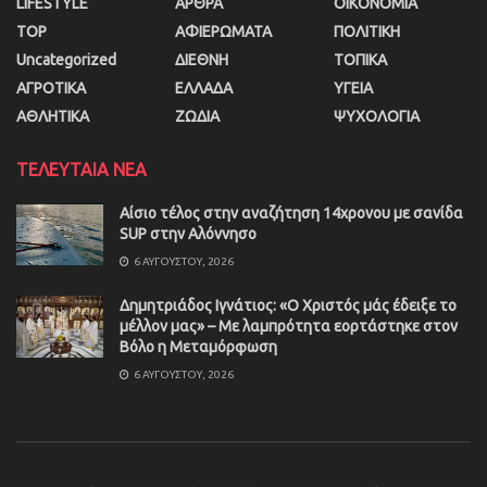
LIFESTYLE
ΑΡΘΡΑ
ΟΙΚΟΝΟΜΙΑ
TOP
ΑΦΙΕΡΩΜΑΤΑ
ΠΟΛΙΤΙΚΗ
Uncategorized
ΔΙΕΘΝΗ
ΤΟΠΙΚΑ
ΑΓΡΟΤΙΚΑ
ΕΛΛΑΔΑ
ΥΓΕΙΑ
ΑΘΛΗΤΙΚΑ
ΖΩΔΙΑ
ΨΥΧΟΛΟΓΙΑ
ΤΕΛΕΥΤΑΙΑ ΝΕΑ
Αίσιο τέλος στην αναζήτηση 14χρονου με σανίδα
SUP στην Αλόννησο
6 ΑΥΓΟΎΣΤΟΥ, 2026
Δημητριάδος Ιγνάτιος: «Ο Χριστός μάς έδειξε το
μέλλον μας» – Με λαμπρότητα εορτάστηκε στον
Βόλο η Μεταμόρφωση
6 ΑΥΓΟΎΣΤΟΥ, 2026