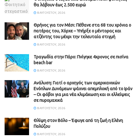
θα λάβουν έως 2.500 ευρώ
8 ΑΥΓΟΎΣΤΟΥ, 2026
Θρήνος για τον Μέσι: Πέθανε στα 68 του χρόνια ο
πατέρας του, Χόρχε – Υπήρξε ο μέντορας και
ατζέντης του μέχρι την τελευταία στιγμή
8 ΑΥΓΟΎΣΤΟΥ, 2026
Τραγωδία στην Πάρο: Πνίγηκε 4χρονος σε πισίνα
beach bar
8 ΑΥΓΟΎΣΤΟΥ, 2026
Ανάλυση: Γιατί ο αρχηγός των αμερικανικών
Ενόπλων Δυνάμεων ψάχνει απεμπλοκή από το Ιράν
– Οι φόβοι για μια νέα κλιμάκωση και οι ελλείψεις
σε πυρομαχικά
8 ΑΥΓΟΎΣΤΟΥ, 2026
Θλίψη στον Βόλο – Έφυγε από τη ζωή η Ελένη
Πολύζου
8 ΑΥΓΟΎΣΤΟΥ, 2026