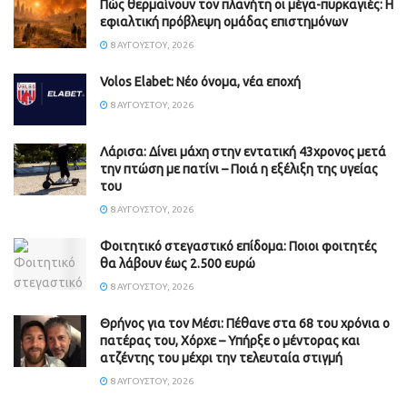
Πώς θερμαίνουν τον πλανήτη οι μέγα-πυρκαγιές: Η
εφιαλτική πρόβλεψη ομάδας επιστημόνων
8 ΑΥΓΟΎΣΤΟΥ, 2026
Volos Elabet: Νέο όνομα, νέα εποχή
8 ΑΥΓΟΎΣΤΟΥ, 2026
Λάρισα: Δίνει μάχη στην εντατική 43χρονος μετά
την πτώση με πατίνι – Ποιά η εξέλιξη της υγείας
του
8 ΑΥΓΟΎΣΤΟΥ, 2026
Φοιτητικό στεγαστικό επίδομα: Ποιοι φοιτητές
θα λάβουν έως 2.500 ευρώ
8 ΑΥΓΟΎΣΤΟΥ, 2026
Θρήνος για τον Μέσι: Πέθανε στα 68 του χρόνια ο
πατέρας του, Χόρχε – Υπήρξε ο μέντορας και
ατζέντης του μέχρι την τελευταία στιγμή
8 ΑΥΓΟΎΣΤΟΥ, 2026