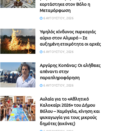
εορτάστηκε στον Βόλο η
Μεταμόρφωση
6 ΑΥΓΟΎΣΤΟΥ, 2026
Υψηλός κίνδυνος πυρκαγιάς
αύριο στον Αλμυρό – Σε
αυξημένη ετοιμότητα οι αρχές
6 ΑΥΓΟΎΣΤΟΥ, 2026
Aργύρης Κοπάνας: Οι αλήθειες
απέναντι στην
παραπληροφόρηση
6 ΑΥΓΟΎΣΤΟΥ, 2026
Αυλαία για το «Αθλητικό
Καλοκαίρι 2026» του Δήμου
Βόλου – Χαμόγελα, κίνηση και
ψυχαγωγία για τους μικρούς
δημότες (εικόνες)