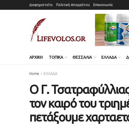
Διαφημιστείτε
Πολιτική Απορρήτου
Επικοινωνία
ΑΡΧΙΚΗ
ΤΟΠΙΚΑ
ΘΕΣΣΑΛΙΑ
ΕΛΛΑΔΑ
Δ
Home
ΕΛΛΑΔΑ
Ο Γ. Τσατραφύλλιας 
τον καιρό του τριη
πετάξουμε χαρταετ