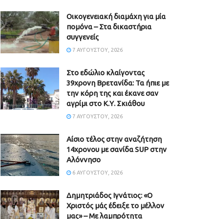
Οικογενειακή διαμάχη για μία
πομόνα – Στα δικαστήρια
συγγενείς
7 ΑΥΓΟΎΣΤΟΥ, 2026
Στο εδώλιο κλαίγοντας
39χρονη Βρετανίδα: Τα ήπιε με
την κόρη της και έκανε σαν
αγρίμι στο Κ.Υ. Σκιάθου
7 ΑΥΓΟΎΣΤΟΥ, 2026
Αίσιο τέλος στην αναζήτηση
14χρονου με σανίδα SUP στην
Αλόννησο
6 ΑΥΓΟΎΣΤΟΥ, 2026
Δημητριάδος Ιγνάτιος: «Ο
Χριστός μάς έδειξε το μέλλον
μας» – Με λαμπρότητα